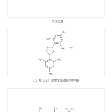
十八烷二酸
1,3 -双( 2,4,6 -三甲苯基)氯化咪唑鎓