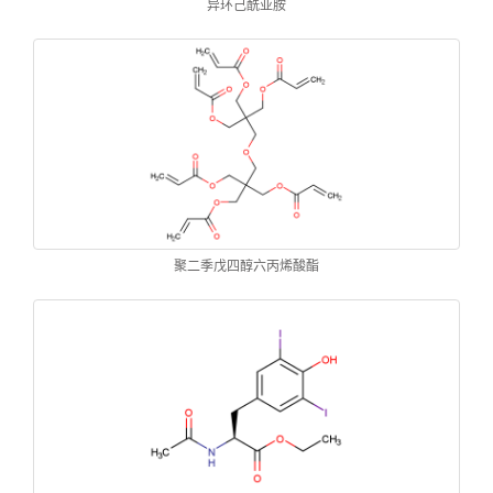
异环己酰亚胺
聚二季戊四醇六丙烯酸酯