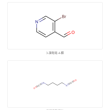
3-溴吡啶-4-醛