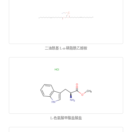
二油酰基 L-α-磷脂酰乙醇胺
L-色氨酸甲酯盐酸盐