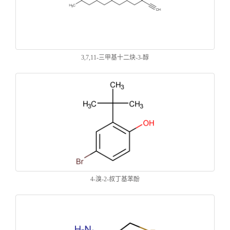
3,7,11-三甲基十二炔-3-醇
4-溴-2-叔丁基苯酚