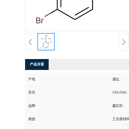
产品详请
产地
湖北
XHL0364
货号
品牌
鑫红利
用途
工业原材料