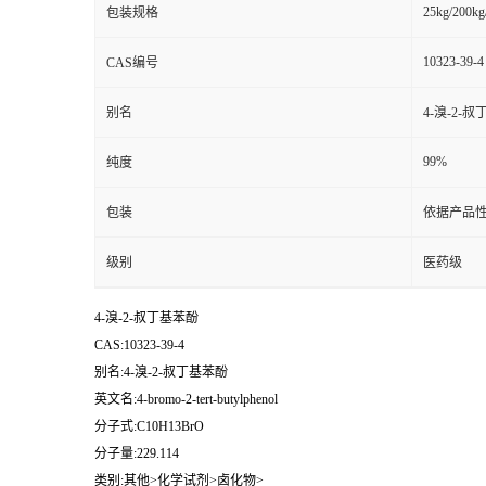
25kg/200kg
包装规格
10323-39-4
CAS编号
别名
4-溴-2-
99%
纯度
包装
依据产品性
级别
医药级
4-溴-2-叔丁基苯酚
CAS:10323-39-4
别名:4-溴-2-叔丁基苯酚
英文名:4-bromo-2-tert-butylphenol
分子式:C10H13BrO
分子量:229.114
类别:其他>化学试剂>卤化物>