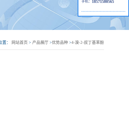
手机：
18571580565
位置：
网站首页
>
产品展厅
>
优势品种
>
4-溴-2-叔丁基苯酚