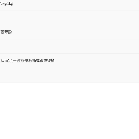
/5kg/1kg
叔丁基苯酚
状而定,一般为:纸板桶或镀锌铁桶