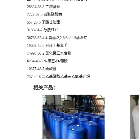
28804-88-8 二烷基萘
7727-67-5 四聚磷酸鈉
557-25-5 丁酸甘油酯
3180-81-2 分散红13
36768-62-4 4-氨基-2,2,6,6-四甲基哌啶
19692-45-6 对叔丁基氯苄
14996-60-2 氯化锇三水合物
6284-40-8 N-甲基-D-葡胺
10377-48-7 硫酸锂
757-44-8 二乙基磷酰乙基三乙氧基硅烷
相关产品：