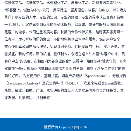
信息化学品、造纸化学品、水处理化学品、皮革化学品、新能源汽车等行业。
“顾客至上，诚信为本”。公司一贯奉行这一服务理念，以客户为中心，以市场为
导向；以专业的人才、专业的知识、专业的经验、专业的程序认认真真对待每
一个项目，让客户享受到优良的性价比服务；以真诚、快捷的服务大限度地满
足客户的需求。公司注重发展与客户长期的合作伙伴关系，踏踏实实服务每一
位客户，虚心听取他们的意见，不断地完善企业管理和服务，保证用户安全、
放心使用本公司产品和服务，实现共同受益、共同发展的目标。 岁月更迭，信
念弥坚。新的红海，新的机遇，鑫红利人，永远在路上！本着“从客户中来，到
客户中去”的态度，在和国内外各企业的合作过程中，始终坚持"诚实守信，互利
双赢"的宗旨，视商业信誉和商业道德为企业的生命，赢得了众多合作伙伴的信
赖和好评。 为方便用户，互利共赢。如需产品规格（Specifications）、分析报告
（Certificate of Analysis）及安全资料书（MSDS），欢迎来电或发E-mail索取。
热忱、敬业、勤勉、严谨、求实进取的鑫红利人恭候海内外同仁光临指导，共
谋发展、共享成功、共创未来！
版权所有 Copyright (©) 2026