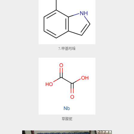
7-甲基吲哚
草酸铌