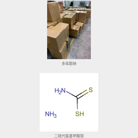
多库脂钠
二硫代氨基甲酸铵