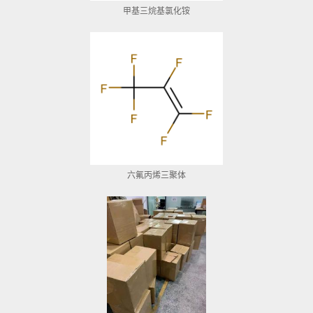
甲基三烷基氯化铵
六氟丙烯三聚体