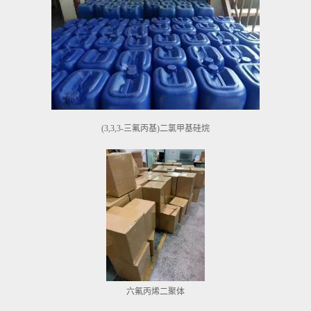
(3,3,3-三氟丙基)二氯甲基硅烷
六氟丙烯二聚体