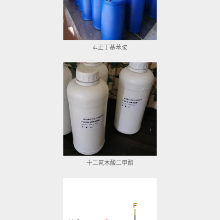
4-正丁基苯胺
十二氟木酸二甲酯