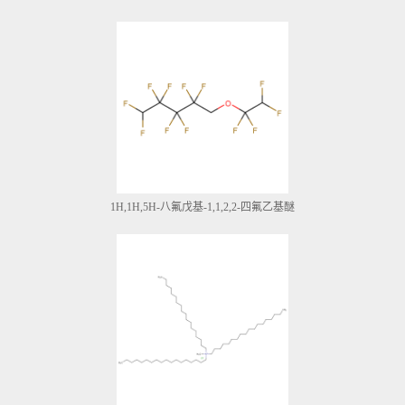
1H,1H,5H-八氟戊基-1,1,2,2-四氟乙基醚