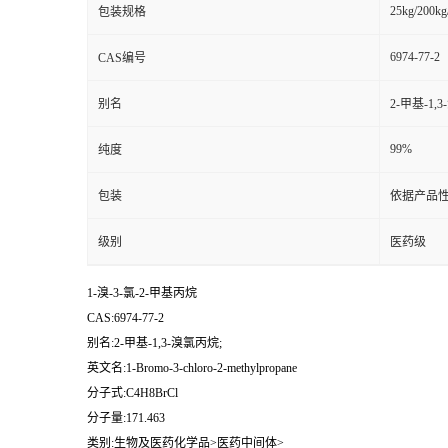
25kg/200kg
包装规格
6974-77-2
CAS编号
别名
2-甲基-1,
99%
纯度
包装
依据产品性
级别
医药级
1-溴-3-氯-2-甲基丙烷
CAS:6974-77-2
别名:2-甲基-1,3-溴氯丙烷;
英文名:1-Bromo-3-chloro-2-methylpropane
分子式:C4H8BrCl
分子量:171.463
类别:生物及医药化学品>医药中间体>