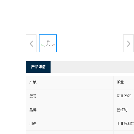
产品详请
产地
湖北
XHL2979
货号
品牌
鑫红利
用途
工业原材料