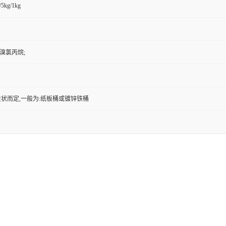
/5kg/1kg
3-溴氯丙烷;
状而定,一般为:纸板桶或镀锌铁桶