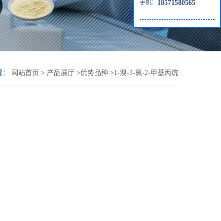
手机：
18571580565
置：
网站首页
>
产品展厅
>
优势品种
>
1-溴-3-氯-2-甲基丙烷