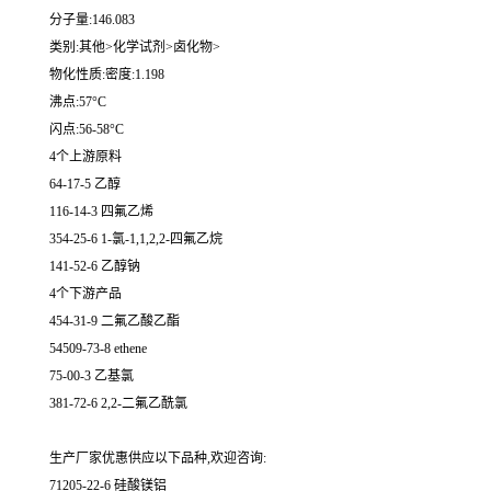
分子量:146.083
类别:其他>化学试剂>卤化物>
物化性质:密度:1.198
沸点:57°C
闪点:56-58°C
4个上游原料
64-17-5 乙醇
116-14-3 四氟乙烯
354-25-6 1-氯-1,1,2,2-四氟乙烷
141-52-6 乙醇钠
4个下游产品
454-31-9 二氟乙酸乙酯
54509-73-8 ethene
75-00-3 乙基氯
381-72-6 2,2-二氟乙酰氯
生产厂家优惠供应以下品种,欢迎咨询:
71205-22-6 硅酸镁铝