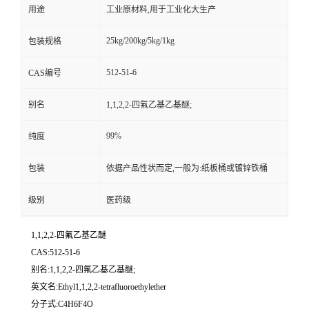
用途
工业原材料,用于工业化大生产
25kg/200kg/5kg/1kg
包装规格
512-51-6
CAS编号
别名
1,1,2,2-四氟乙基乙基醚;
99%
纯度
包装
依据产品性状而定,一般为:纸板桶或镀锌铁桶
级别
医药级
1,1,2,2-四氟乙基乙醚
CAS:512-51-6
别名:1,1,2,2-四氟乙基乙基醚;
英文名:Ethyl1,1,2,2-tetrafluoroethylether
分子式:C4H6F4O