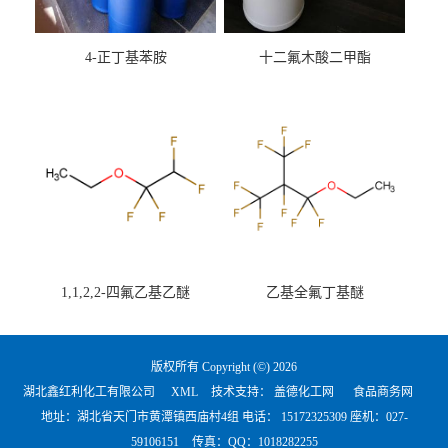
4-正丁基苯胺
十二氟木酸二甲酯
1,1,2,2-四氟乙基乙醚
乙基全氟丁基醚
版权所有 Copyright (©) 2026
湖北鑫红利化工有限公司
XML
技术支持：
盖德化工网
食品商务网
地址：湖北省天门市黄潭镇西庙村4组 电话：
15172325309 座机：027-
59106151
传真：QQ：1018282255