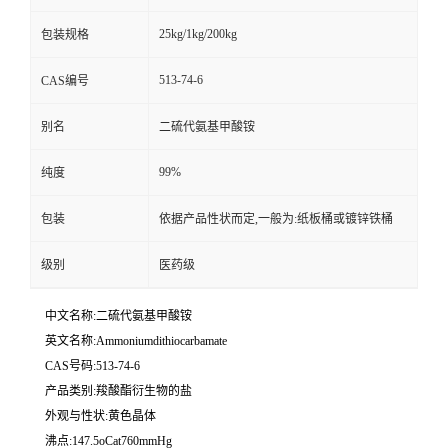
25kg/1kg/200kg
包装规格
513-74-6
CAS编号
别名
二硫代氨基甲酸铵
99%
纯度
包装
依据产品性状而定,一般为:纸板桶或镀锌铁桶
级别
医药级
中文名称:二硫代氨基甲酸铵
英文名称:Ammoniumdithiocarbamate
CAS号码:513-74-6
产品类别:羧酸酯衍生物的盐
外观与性状:黄色晶体
沸点:147.5oCat760mmHg