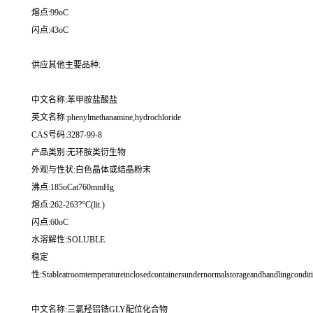
熔点:99oC
闪点:43oC
供应其他主要品种:
中文名称:苯甲胺盐酸盐
英文名称:phenylmethanamine,hydrochloride
CAS号码:3287-99-8
产品类别:无环胺类衍生物
外观与性状:白色晶体或结晶粉末
沸点:185oCat760mmHg
熔点:262-263?°C(lit.)
闪点:60oC
水溶解性:SOLUBLE
稳定
性:Stableatroomtemperatureinclosedcontainersundernormalstorageandhandlingconditi
中文名称:三氯羟铝锆GLY配位化合物