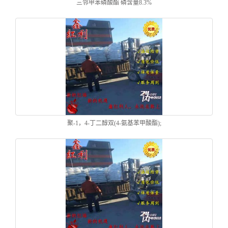
三邻甲苯磷酸酯 磷含量8.3%
聚-1，4-丁二醇双(4-氨基苯甲酸酯);