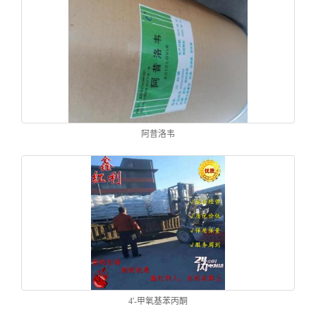
阿昔洛韦
4'-甲氧基苯丙酮