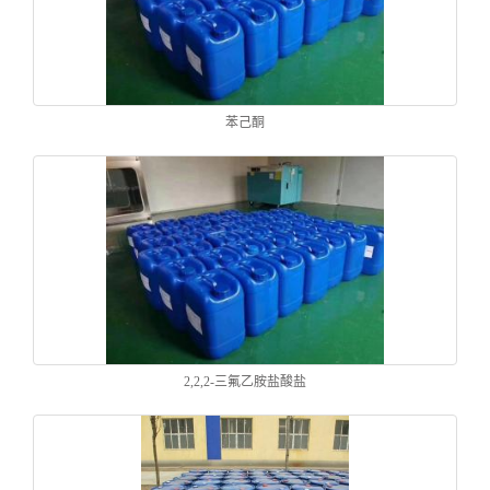
苯己酮
2,2,2-三氟乙胺盐酸盐