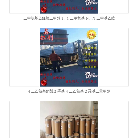
二甲氨基乙醛缩二甲醇;1，1-二甲氧基-N，N-二甲基乙胺
4-二乙氨基酮酸;2-羟基-4-二乙氨基-2-羧基二苯甲酮