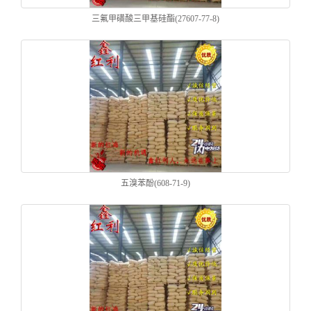
三氟甲磺酸三甲基硅酯(27607-77-8)
五溴苯酚(608-71-9)