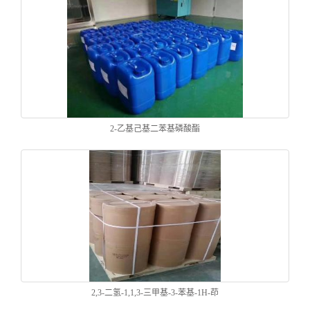
2-乙基己基二苯基磷酸酯
2,3-二氢-1,1,3-三甲基-3-苯基-1H-茚