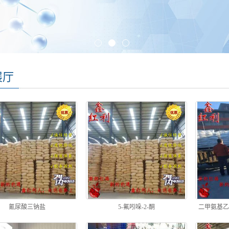
展厅
氰尿酸三钠盐
5-氟吲哚-2-酮
二甲氨基乙
基-