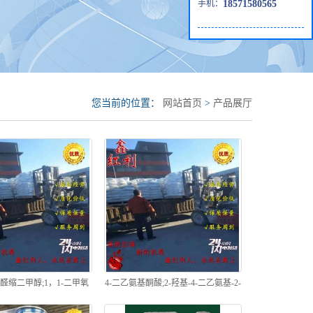
手机：
18571580565
您当前的位置：
网站首页
>
产品展厅
醛缩二甲醇;1，1-二甲氧
4-二乙氨基酮酸;2-羟基-4-二乙氨基-2-
N，N-二甲基乙胺
羧基二苯甲酮