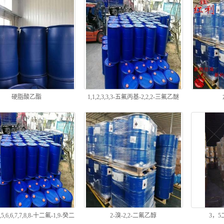
硬脂酸乙酯
1,1,2,3,3,3-五氟丙基-2,2,2-三氟乙醚
,5,5,6,6,7,7,8,8-十二氟-1,9-癸二
2-溴-2,2-二氟乙醇
3，5