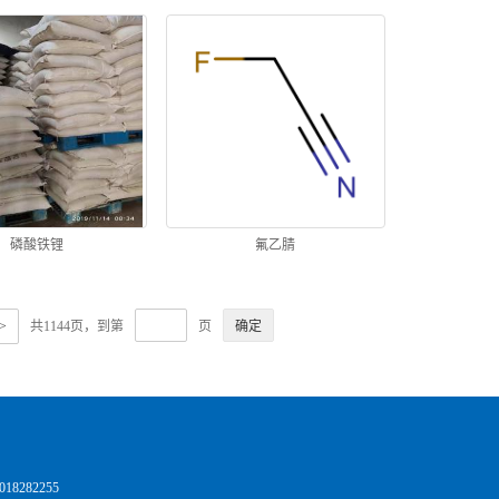
磷酸铁锂
氟乙腈
>
共1144页，到第
页
8282255