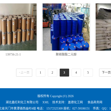
烯
139756-21-1
聚碳酸酯二元醇
1
2
3
4
5
<上一页
下一页
版权所有 Copyright (©) 2026
湖北鑫红利化工有限公司
XML
技术支持：
盖德化工网
食品商务网
北省天门市黄潭镇西庙村4组 电话：
15172325309 座机：027-59106151
传真：QQ：101