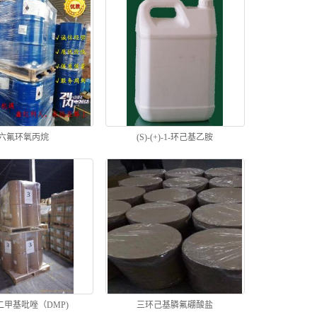
六氟环氧丙烷
(S)-(+)-1-环己基乙胺
二甲基吡唑（DMP)
三环己基膦氟硼酸盐