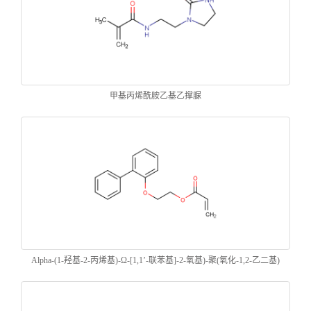
甲基丙烯酰胺乙基乙撑脲
Alpha-(1-羟基-2-丙烯基)-Ω-[1,1’-联苯基]-2-氧基)-聚(氧化-1,2-乙二基)