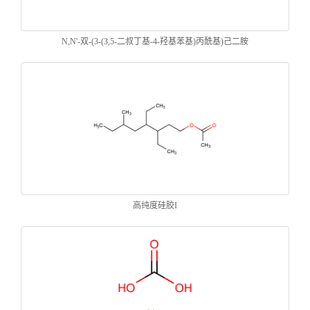
N,N'-双-(3-(3,5-二叔丁基-4-羟基苯基)丙酰基)己二胺
高纯度硅胶I