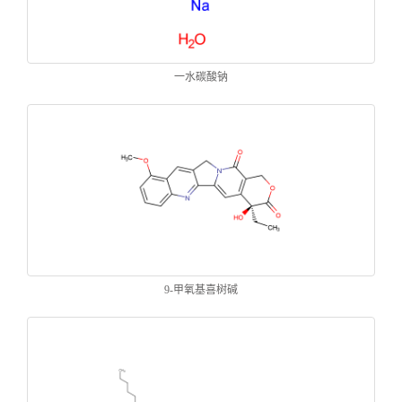
一水碳酸钠
9-甲氧基喜树碱