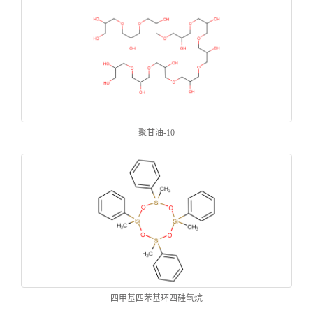
聚甘油-10
四甲基四苯基环四硅氧烷