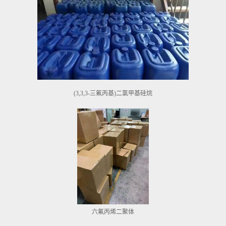
(3,3,3-三氟丙基)二氯甲基硅烷
六氟丙烯二聚体