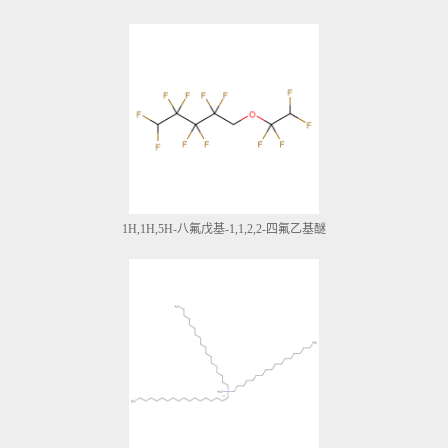
1H,1H,5H-八氟戊基-1,1,2,2-四氟乙基醚