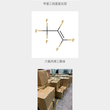
甲基三烷基氯化铵
六氟丙烯三聚体