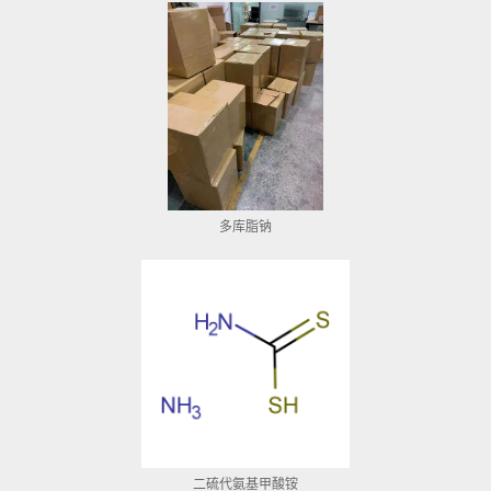
多库脂钠
二硫代氨基甲酸铵