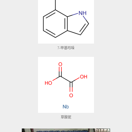
7-甲基吲哚
草酸铌