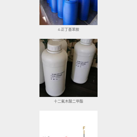
4-正丁基苯胺
十二氟木酸二甲酯