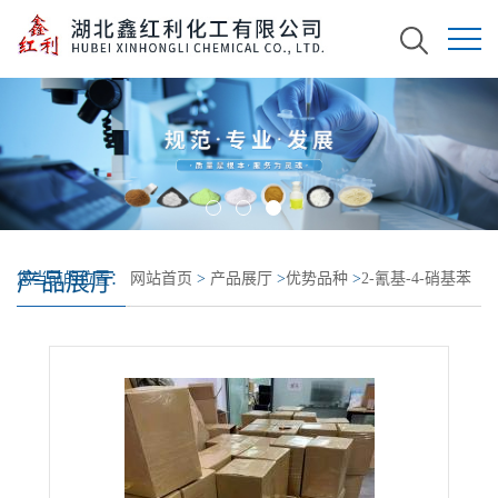
产品展厅
您当前的位置：
网站首页
>
产品展厅
>
优势品种
>
2-氰基-4-硝基苯
胺