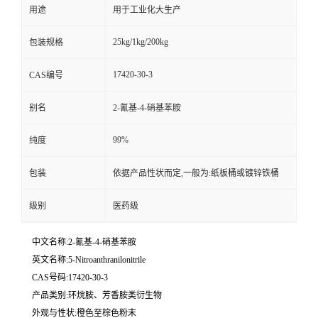
用途
用于工业化大生产
25kg/1kg/200kg
包装规格
17420-30-3
CAS编号
别名
2-氰基-4-硝基苯胺
99%
纯度
包装
依据产品性状而定,一般为:纸板桶或镀锌铁桶
级别
医药级
中文名称:2-氰基-4-硝基苯胺
英文名称:5-Nitroanthranilonitrile
CAS号码:17420-30-3
产品类别:环烷胺、芳香胺类衍生物
外观与性状:橙色至棕色粉末