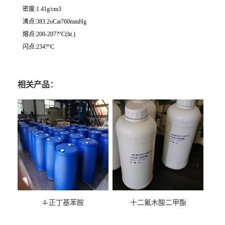
密度:1.41g/cm3
沸点:383.2oCat760mmHg
熔点:200-207?°C(lit.)
闪点:234?°C
相关产品：
4-正丁基苯胺
十二氟木酸二甲酯