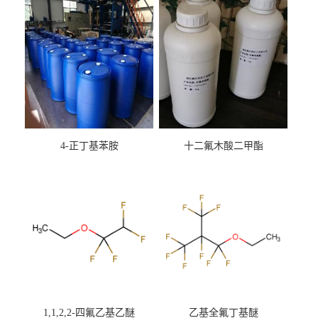
4-正丁基苯胺
十二氟木酸二甲酯
1,1,2,2-四氟乙基乙醚
乙基全氟丁基醚