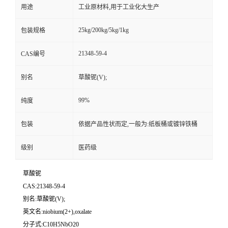
用途
工业原材料,用于工业化大生产
25kg/200kg/5kg/1kg
包装规格
21348-59-4
CAS编号
别名
草酸铌(V);
99%
纯度
包装
依据产品性状而定,一般为:纸板桶或镀锌铁桶
级别
医药级
草酸铌
CAS:21348-59-4
别名:草酸铌(V);
英文名:niobium(2+),oxalate
分子式:C10H5NbO20