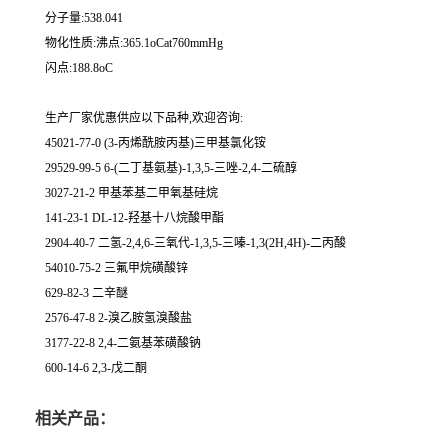
分子量:538.041
物化性质:沸点:365.1oCat760mmHg
闪点:188.8oC
生产厂家优惠供应以下品种,欢迎咨询:
45021-77-0 (3-丙烯酰胺丙基)三甲基氯化铵
29529-99-5 6-(二丁基氨基)-1,3,5-三唑-2,4-二硫醇
3027-21-2 甲基苯基二甲氧基硅烷
141-23-1 DL-12-羟基十八烷酸甲酯
2904-40-7 二氢-2,4,6-三氧代-1,3,5-三嗪-1,3(2H,4H)-二丙酸
54010-75-2 三氟甲烷磺酸锌
629-82-3 二辛醚
2576-47-8 2-溴乙胺氢溴酸盐
3177-22-8 2,4-二氨基苯磺酸钠
600-14-6 2,3-戊二酮
相关产品：