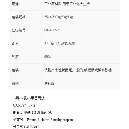
用途
工业原材料,用于工业化大生产
25kg/200kg/5kg/1kg
包装规格
6974-77-2
CAS编号
别名
2-甲基-1,3-溴氯丙烷;
99%
纯度
包装
依据产品性状而定,一般为:纸板桶或镀锌铁桶
级别
医药级
1-溴-3-氯-2-甲基丙烷
CAS:6974-77-2
别名:2-甲基-1,3-溴氯丙烷;
英文名:1-Bromo-3-chloro-2-methylpropane
分子式:C4H8BrCl