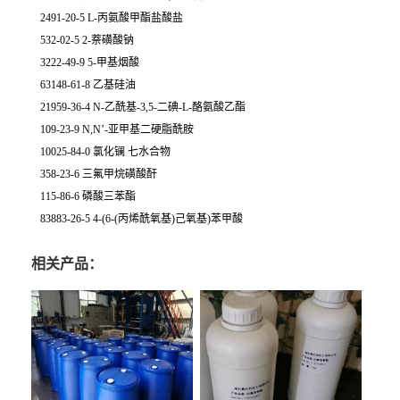
2491-20-5 L-丙氨酸甲酯盐酸盐
532-02-5 2-萘磺酸钠
3222-49-9 5-甲基烟酸
63148-61-8 乙基硅油
21959-36-4 N-乙酰基-3,5-二碘-L-酪氨酸乙酯
109-23-9 N,N’-亚甲基二硬脂酰胺
10025-84-0 氯化镧 七水合物
358-23-6 三氟甲烷磺酸酐
115-86-6 磷酸三苯酯
83883-26-5 4-(6-(丙烯酰氧基)己氧基)苯甲酸
相关产品：