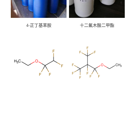
4-正丁基苯胺
十二氟木酸二甲酯
1,1,2,2-四氟乙基乙醚
乙基全氟丁基醚
版权所有 Copyright (©) 2026
湖北鑫红利化工有限公司
XML
技术支持：
盖德化工网
食品商务网
地址：湖北省天门市黄潭镇西庙村4组 电话：
15172325309 座机：027-