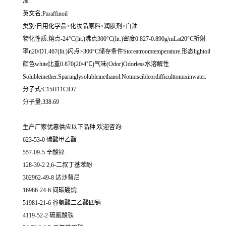
准
英文名:Paraffinoil
类别:日用化学品>化妆品原料>润肤剂>白油
物化性质:熔点-24°C(lit.)沸点300°C(lit.)密度0.827-0.890g/mLat20°C折射
率n20/D1.467(lit.)闪点>300°C储存条件Storeatroomtemperature.形态lightoil
颜色white比重0.870(20/4℃)气味(Odor)Odorless水溶解性
Solubleinether.Sparinglysolubleinethanol.Notmiscibleordifficulttomixinwater.
分子式:C15H11ClO7
分子量:338.69
生产厂家优惠供应以下品种,欢迎咨询:
623-53-0 碳酸甲乙酯
557-09-5 辛酸锌
128-39-2 2,6-二叔丁基苯酚
302962-49-8 达沙替尼
16986-24-6 间碳硼烷
51981-21-6 谷氨酸二乙酸四钠
4119-52-2 硫氰酸铁