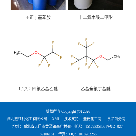
4-正丁基苯胺
十二氟木酸二甲酯
1,1,2,2-四氟乙基乙醚
乙基全氟丁基醚
版权所有 Copyright (©) 2026
湖北鑫红利化工有限公司
XML
技术支持：
盖德化工网
食品商务网
地址：湖北省天门市黄潭镇西庙村4组 电话：
15172325309 座机：027-
59106151
传真：QQ：1018282255