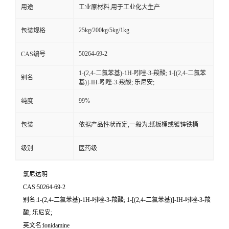
用途
工业原材料,用于工业化大生产
25kg/200kg/5kg/1kg
包装规格
50264-69-2
CAS编号
1-(2,4-二氯苯基)-1H-吲唑-3-羧酸; 1-[(2,4-二氯苯
别名
基)]-IH-吲唑-3-羧酸; 乐尼安;
99%
纯度
包装
依据产品性状而定,一般为:纸板桶或镀锌铁桶
级别
医药级
氯尼达明
CAS:50264-69-2
别名:1-(2,4-二氯苯基)-1H-吲唑-3-羧酸; 1-[(2,4-二氯苯基)]-IH-吲唑-3-羧
酸; 乐尼安;
英文名:lonidamine