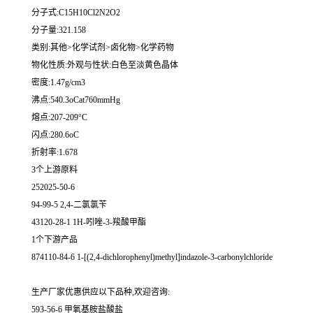
分子式:C15H10Cl2N2O2
分子量:321.158
类别:其他>化学试剂>卤化物>化学药物
物化性质:外观与性状:白色至淡黄色晶体
密度:1.47g/cm3
沸点:540.3oCat760mmHg
熔点:207-209°C
闪点:280.6oC
折射率:1.678
3个上游原料
252025-50-6
94-99-5 2,4-二氯氯苄
43120-28-1 1H-吲唑-3-羧酸甲酯
1个下游产品
874110-84-6 1-[(2,4-dichlorophenyl)methyl]indazole-3-carbonylchloride
生产厂家优惠供应以下品种,欢迎咨询:
593-56-6 甲氧基胺盐酸盐