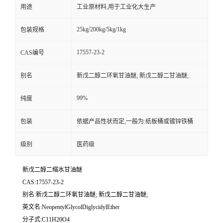
用途
工业原材料,用于工业化大生产
25kg/200kg/5kg/1kg
包装规格
17557-23-2
CAS编号
别名
新戊二醇二环氧甘油醚; 新戊二醇二甘油醚;
99%
纯度
包装
依据产品性状而定,一般为:纸板桶或镀锌铁桶
级别
医药级
新戊二醇二缩水甘油醚
CAS:17557-23-2
别名:新戊二醇二环氧甘油醚; 新戊二醇二甘油醚;
英文名:NeopentylGlycolDiglycidylEther
分子式:C11H20O4