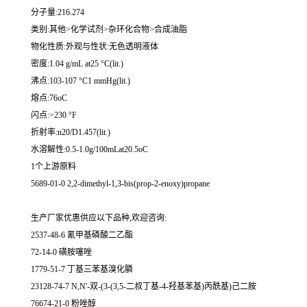
分子量:216.274
类别:其他>化学试剂>杂环化合物>合成油脂
物化性质:外观与性状:无色透明液体
密度:1.04 g/mL at25 °C(lit.)
沸点:103-107 °C1 mmHg(lit.)
熔点:76oC
闪点:>230 °F
折射率:n20/D1.457(lit.)
水溶解性:0.5-1.0g/100mLat20.5oC
1个上游原料
5689-01-0 2,2-dimethyl-1,3-bis(prop-2-enoxy)propane
生产厂家优惠供应以下品种,欢迎咨询:
2537-48-6 氰甲基磷酸二乙酯
72-14-0 磺胺噻唑
1779-51-7 丁基三苯基溴化膦
23128-74-7 N,N'-双-(3-(3,5-二叔丁基-4-羟基苯基)丙酰基)己二胺
76674-21-0 粉唑醇