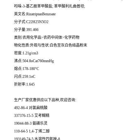
吲哚-3-基乙胺苯甲酸盐; 苯甲酸利扎曲普坦;
英文名:RizatriptanBenzoate
分子式:C22H25N5O2
分子量:391.466
类别:农用化学品>农药中间体>化学药物
物化性质:外观与性状:白色至灰白色结晶粉末
密度:1.21g/cm3
沸点:504.8oCat760mmHg
熔点:178-180°C
闪点:259.1oC
折射率:1.645
生产厂家优惠供应以下品种,欢迎咨询:
492-86-4 对氯扁桃酸
337376-15-5 艾考糊精
19044-88-3 氨磺乐灵
110-64-5 1,4-丁烯二醇
193149-74-5 水溶性四氮唑-8