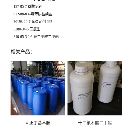
127-95-7 草酸氢钾
622-88-8 4-溴苯肼盐酸盐
70198-29-7 光稳定剂 622
3380-34-5 三氯生
840-65-3 2,6-萘二甲酸二甲酯
相关产品：
4-正丁基苯胺
十二氟木酸二甲酯