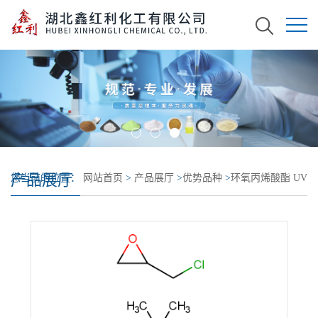
产品展厅
您当前的位置：
网站首页
>
产品展厅
>
优势品种
>
环氧丙烯酸酯 UV
树脂; 4,4'-(1-甲基亚乙基)二苯酚与(氯甲基)环氧乙烷 2-丙烯酸酯的聚
合物