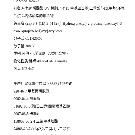
CAS:55818-57-0
别名:环氧丙烯酸酯 UV 树脂; 4,4'-(1-甲基亚乙基)二苯酚与(氯甲基)环氧
乙烷 2-丙烯酸酯的聚合物
英文名:(2E)-3-{[(1E)-3-{4-[2-(4-Hydroxyphenyl)-2-propanyl]phenoxy}-3-
oxo-1-propen-1-yl]oxy}acrylicaci
分子式:C21H20O6
分子量:368.38
类别:其他>化学试剂>芳香化合物>
物化性质:沸点:400.8oCat760mmHg
闪点:192.4oC
生产厂家优惠供应以下品种,欢迎咨询:
920-46-7 甲基丙烯酰氯
9002-04-4 凝血酶
31692-85-0 聚(乙二醇)四氢糠基乙醚
8007-06-5 卡藜油
158063-66-2 4-三氟甲基烟酸
74866-28-7 (+/-)-2,2-二溴-1,1-二联萘