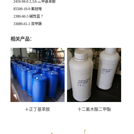
2416-94-6 2,3,6-三甲基苯酚
85509-19-9 氟硅唑
2390-60-5 碱性蓝 7
33089-61-1 双甲脒
相关产品：
4-正丁基苯胺
十二氟木酸二甲酯