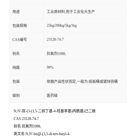
用途
工业原材料,用于工业化大生产
25kg/200kg/5kg/1kg
包装规格
23128-74-7
CAS编号
别名
抗氧剂1098;
99%
纯度
包装
依据产品性状而定,一般为:纸板桶或镀锌铁桶
级别
医药级
N,N'-双-(3-(3,5-二叔丁基-4-羟基苯基)丙酰基)己二胺
CAS:23128-74-7
别名:抗氧剂1098;
英文名:N,N'-bis[β-(3,5-di-tert-butyl-4-