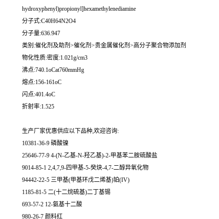
hydroxyphenyl)propionyl]hexamethylenediamine
分子式:C40H64N2O4
分子量:636.947
类别:催化剂及助剂>催化剂>贵金属催化剂>高分子聚合物添加剂
物化性质:密度:1.021g/cm3
沸点:740.1oCat760mmHg
熔点:156-161oC
闪点:401.4oC
折射率:1.525
生产厂家优惠供应以下品种,欢迎咨询:
10381-36-9 磷酸镍
25646-77-9 4-(N-乙基-N-羟乙基)-2-甲基苯二胺硫酸盐
9014-85-1 2,4,7,9-四甲基-5-癸炔-4,7-二醇异氧化物
94442-22-5 三甲基(甲基环戊二烯基)铂(IV)
1185-81-5 二(十二烷硫基)二丁基锡
693-57-2 12-氨基十二酸
980-26-7 颜料红