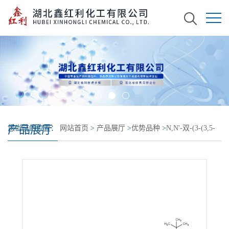
产品展厅
您当前的位置：
网站首页
>
产品展厅
>
优势品种
>
N,N'-双-(3-(3,5-
二叔丁基-4-羟基苯基)丙酰基)己二胺