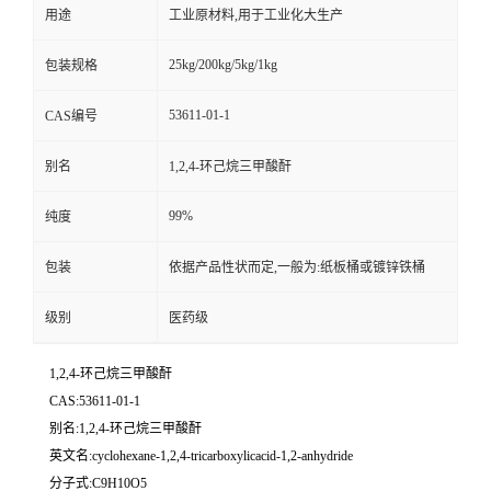
用途
工业原材料,用于工业化大生产
25kg/200kg/5kg/1kg
包装规格
53611-01-1
CAS编号
别名
1,2,4-环己烷三甲酸酐
99%
纯度
包装
依据产品性状而定,一般为:纸板桶或镀锌铁桶
级别
医药级
1,2,4-环己烷三甲酸酐
CAS:53611-01-1
别名:1,2,4-环己烷三甲酸酐
英文名:cyclohexane-1,2,4-tricarboxylicacid-1,2-anhydride
分子式:C9H10O5