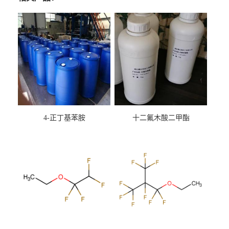
4-正丁基苯胺
十二氟木酸二甲酯