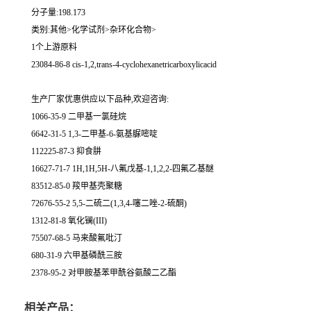
分子量:198.173
类别:其他>化学试剂>杂环化合物>
1个上游原料
23084-86-8 cis-1,2,trans-4-cyclohexanetricarboxylicacid
生产厂家优惠供应以下品种,欢迎咨询:
1066-35-9 二甲基一氯硅烷
6642-31-5 1,3-二甲基-6-氨基脲嘧啶
112225-87-3 抑食肼
16627-71-7 1H,1H,5H-八氟戊基-1,1,2,2-四氟乙基醚
83512-85-0 羧甲基壳聚糖
72676-55-2 5,5-二硫二(1,3,4-噻二唑-2-硫酮)
1312-81-8 氧化镧(III)
75507-68-5 马来酸氟吡汀
680-31-9 六甲基磷酰三胺
2378-95-2 对甲胺基苯甲酰谷氨酸二乙酯
相关产品：