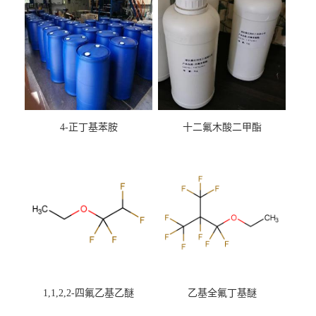
4-正丁基苯胺
十二氟木酸二甲酯
1,1,2,2-四氟乙基乙醚
乙基全氟丁基醚