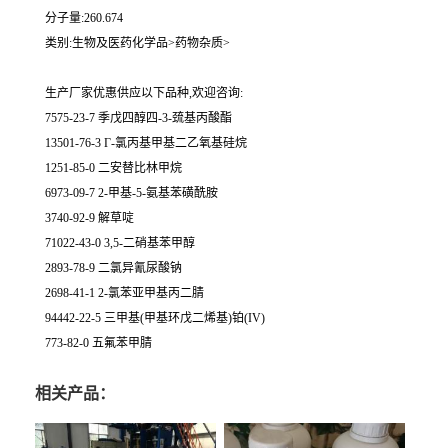
分子量:260.674
类别:生物及医药化学品>药物杂质>
生产厂家优惠供应以下品种,欢迎咨询:
7575-23-7 季戊四醇四-3-巯基丙酸酯
13501-76-3 Γ-氯丙基甲基二乙氧基硅烷
1251-85-0 二安替比林甲烷
6973-09-7 2-甲基-5-氨基苯磺酰胺
3740-92-9 解草啶
71022-43-0 3,5-二硝基苯甲醇
2893-78-9 二氯异氰尿酸钠
2698-41-1 2-氯苯亚甲基丙二腈
94442-22-5 三甲基(甲基环戊二烯基)铂(IV)
773-82-0 五氟苯甲腈
相关产品：