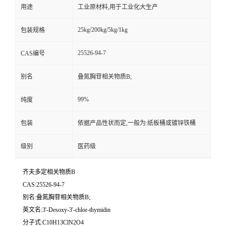
用途
工业原材料,用于工业化大生产
25kg/200kg/5kg/1kg
包装规格
25526-94-7
CAS编号
别名
叠氮胸苷相关物质B;
99%
纯度
包装
依据产品性状而定,一般为:纸板桶或镀锌铁桶
级别
医药级
齐夫多定相关物质B
CAS:25526-94-7
别名:叠氮胸苷相关物质B;
英文名:3'-Desoxy-3'-chlor-thymidin
分子式:C10H13ClN2O4