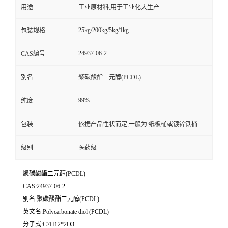
用途
工业原材料,用于工业化大生产
25kg/200kg/5kg/1kg
包装规格
24937-06-2
CAS编号
别名
聚碳酸酯二元醇(PCDL)
99%
纯度
包装
依据产品性状而定,一般为:纸板桶或镀锌铁桶
级别
医药级
聚碳酸酯二元醇(PCDL)
CAS:24937-06-2
别名:聚碳酸酯二元醇(PCDL)
英文名:Polycarbonate diol (PCDL)
分子式:C7H12*2O3