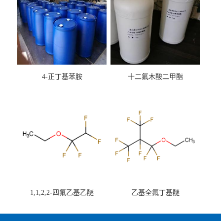
4-正丁基苯胺
十二氟木酸二甲酯
1,1,2,2-四氟乙基乙醚
乙基全氟丁基醚