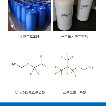
4-正丁基苯胺
十二氟木酸二甲酯
1,1,2,2-四氟乙基乙醚
乙基全氟丁基醚