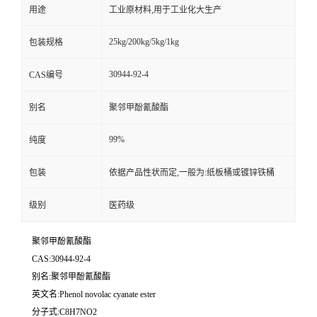
用途
工业原材料,用于工业化大生产
25kg/200kg/5kg/1kg
包装规格
30944-92-4
CAS编号
别名
聚邻甲酚氰酸酯
99%
纯度
包装
依据产品性状而定,一般为:纸板桶或镀锌铁桶
级别
医药级
聚邻甲酚氰酸酯
CAS:30944-92-4
别名:聚邻甲酚氰酸酯
英文名:Phenol novolac cyanate ester
分子式:C8H7NO2