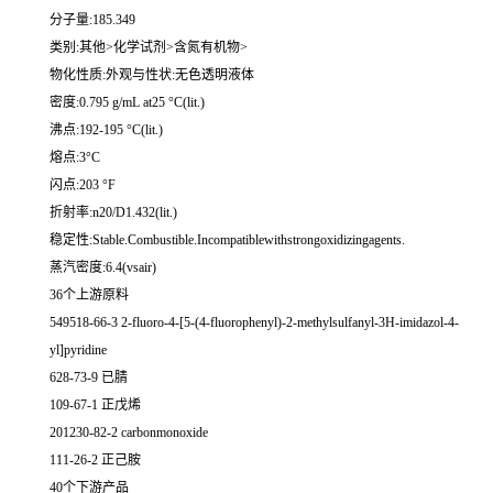
分子量:185.349
类别:其他>化学试剂>含氮有机物>
物化性质:外观与性状:无色透明液体
密度:0.795 g/mL at25 °C(lit.)
沸点:192-195 °C(lit.)
熔点:3°C
闪点:203 °F
折射率:n20/D1.432(lit.)
稳定性:Stable.Combustible.Incompatiblewithstrongoxidizingagents.
蒸汽密度:6.4(vsair)
36个上游原料
549518-66-3 2-fluoro-4-[5-(4-fluorophenyl)-2-methylsulfanyl-3H-imidazol-4-
yl]pyridine
628-73-9 已腈
109-67-1 正戊烯
201230-82-2 carbonmonoxide
111-26-2 正己胺
40个下游产品