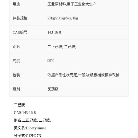
用途
工业原材料,用于工业化大生产
25kg/200kg/5kg/1kg
包装规格
143-16-8
CAS编号
别名
二正己胺; 二己胺;
99%
纯度
包装
依据产品性状而定,一般为:纸板桶或镀锌铁桶
级别
医药级
二已胺
CAS:143-16-8
别名:二正己胺; 二己胺;
英文名:Dihexylamine
分子式:C12H27N