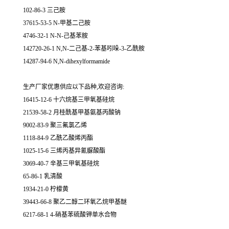
102-86-3 三己胺
37615-53-5 N-甲基二己胺
4746-32-1 N-N-己基苯胺
142720-26-1 N,N-二己基-2-苯基吲哚-3-乙酰胺
14287-94-6 N,N-dihexylformamide
生产厂家优惠供应以下品种,欢迎咨询:
16415-12-6 十六烷基三甲氧基硅烷
21539-58-2 月桂酰基甲基氨基丙酸钠
9002-83-9 聚三氟氯乙烯
1118-84-9 乙酰乙酸烯丙酯
1025-15-6 三烯丙基异氰脲酸酯
3069-40-7 辛基三甲氧基硅烷
65-86-1 乳清酸
1934-21-0 柠檬黄
39443-66-8 聚乙二醇二环氧乙烷甲基醚
6217-68-1 4-硝基苯硫酸钾单水合物