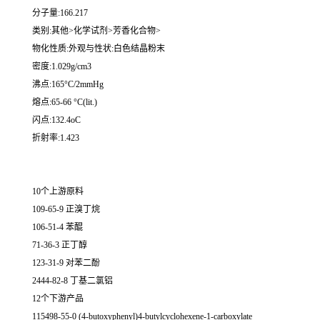
分子量:166.217
类别:其他>化学试剂>芳香化合物>
物化性质:外观与性状:白色结晶粉末
密度:1.029g/cm3
沸点:165°C/2mmHg
熔点:65-66 °C(lit.)
闪点:132.4oC
折射率:1.423
10个上游原料
109-65-9 正溴丁烷
106-51-4 苯醌
71-36-3 正丁醇
123-31-9 对苯二酚
2444-82-8 丁基二氯铝
12个下游产品
115498-55-0 (4-butoxyphenyl)4-butylcyclohexene-1-carboxylate