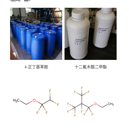
4-正丁基苯胺
十二氟木酸二甲酯