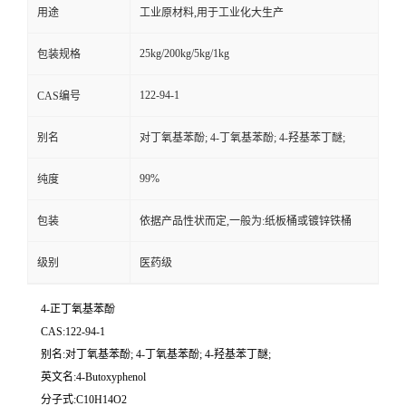
用途
工业原材料,用于工业化大生产
25kg/200kg/5kg/1kg
包装规格
122-94-1
CAS编号
别名
对丁氧基苯酚; 4-丁氧基苯酚; 4-羟基苯丁醚;
99%
纯度
包装
依据产品性状而定,一般为:纸板桶或镀锌铁桶
级别
医药级
4-正丁氧基苯酚
CAS:122-94-1
别名:对丁氧基苯酚; 4-丁氧基苯酚; 4-羟基苯丁醚;
英文名:4-Butoxyphenol
分子式:C10H14O2