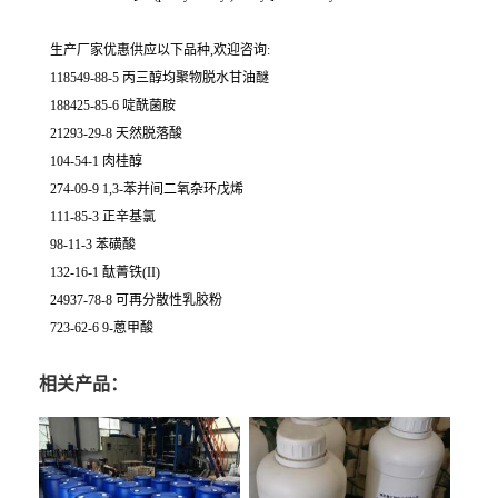
生产厂家优惠供应以下品种,欢迎咨询:
118549-88-5 丙三醇均聚物脱水甘油醚
188425-85-6 啶酰菌胺
21293-29-8 天然脱落酸
104-54-1 肉桂醇
274-09-9 1,3-苯并间二氧杂环戊烯
111-85-3 正辛基氯
98-11-3 苯磺酸
132-16-1 酞菁铁(II)
24937-78-8 可再分散性乳胶粉
723-62-6 9-蒽甲酸
相关产品：