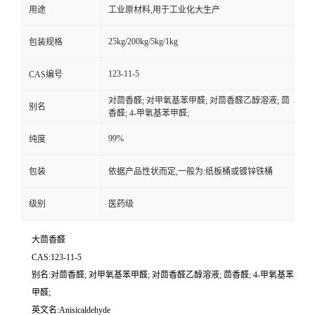
用途
工业原材料,用于工业化大生产
25kg/200kg/5kg/1kg
包装规格
123-11-5
CAS编号
对茴香醛; 对甲氧基苯甲醛; 对茴香醛乙醇溶液; 茴
别名
香醛; 4-甲氧基苯甲醛;
99%
纯度
包装
依据产品性状而定,一般为:纸板桶或镀锌铁桶
级别
医药级
大茴香醛
CAS:123-11-5
别名:对茴香醛; 对甲氧基苯甲醛; 对茴香醛乙醇溶液; 茴香醛; 4-甲氧基苯
甲醛;
英文名:Anisicaldehyde