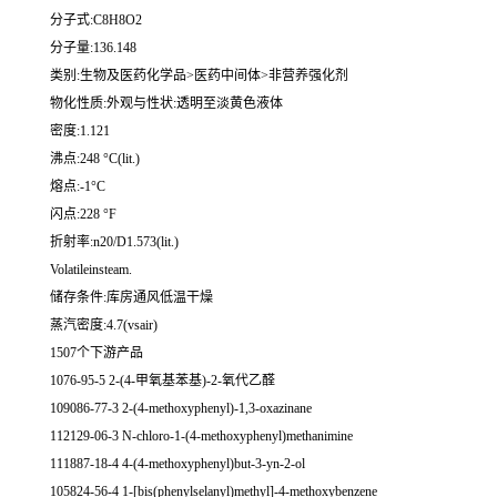
分子式:C8H8O2
分子量:136.148
类别:生物及医药化学品>医药中间体>非营养强化剂
物化性质:外观与性状:透明至淡黄色液体
密度:1.121
沸点:248 °C(lit.)
熔点:-1°C
闪点:228 °F
折射率:n20/D1.573(lit.)
Volatileinsteam.
储存条件:库房通风低温干燥
蒸汽密度:4.7(vsair)
1507个下游产品
1076-95-5 2-(4-甲氧基苯基)-2-氧代乙醛
109086-77-3 2-(4-methoxyphenyl)-1,3-oxazinane
112129-06-3 N-chloro-1-(4-methoxyphenyl)methanimine
111887-18-4 4-(4-methoxyphenyl)but-3-yn-2-ol
105824-56-4 1-[bis(phenylselanyl)methyl]-4-methoxybenzene