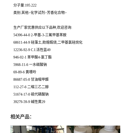
分子量:195.222
类别:其他>化学试剂>芳香化合物>
生产厂家优惠供应以下品种,欢迎咨询:
54396-44-0 2-甲基-3-三氟甲基苯胺
68611-44-9 硅藻土,助熔煅烧,二甲基氯硅烷化
12236-92-9 C.I.活性蓝49
946-02-1 苯甲酸4-氯丁酯
5968-11-6 一水碳酸钠
69-89-6 黄嘌呤
86687-05-0 甘油缩甲醛
112-27-6 二缩三乙二醇
51674-17-0 硫代磷酸钠
39279-59-9 碱性黄29
相关产品：