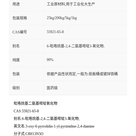
用途
工业原材料,用于工业化大生产
25kg/200kg/5kg/1kg
包装规格
55921-65-8
CAS编号
别名
6-吡咯烷基-2,4-二氨基嘧啶3-氧化物;
99%
纯度
包装
依据产品性状而定,一般为:纸板桶或镀锌铁桶
级别
医药级
吡咯烷基二氨基嘧啶氧化物
CAS:55921-65-8
别名:6-吡咯烷基-2,4-二氨基嘧啶3-氧化物;
英文名:3-oxy-6-pyrrolidin-1-yl-pyrimidine-2,4-diamine
分子式:C8H13N5O