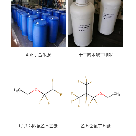
4-正丁基苯胺
十二氟木酸二甲酯
1,1,2,2-四氟乙基乙醚
乙基全氟丁基醚