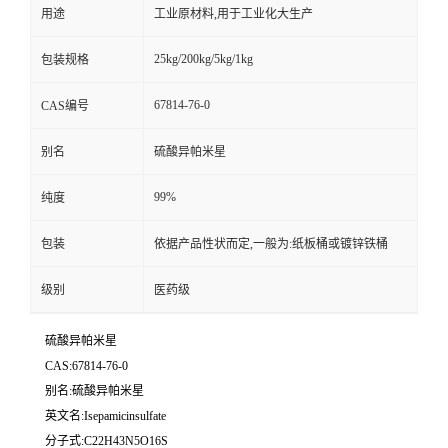
用途
工业原材料,用于工业化大生产
25kg/200kg/5kg/1kg
包装规格
67814-76-0
CAS编号
别名
硫酸异帕米星
99%
纯度
包装
依据产品性状而定,一般为:纸板桶或镀锌铁桶
级别
医药级
硫酸异帕米星
CAS:67814-76-0
别名:硫酸异帕米星
英文名:Isepamicinsulfate
分子式:C22H43N5O16S