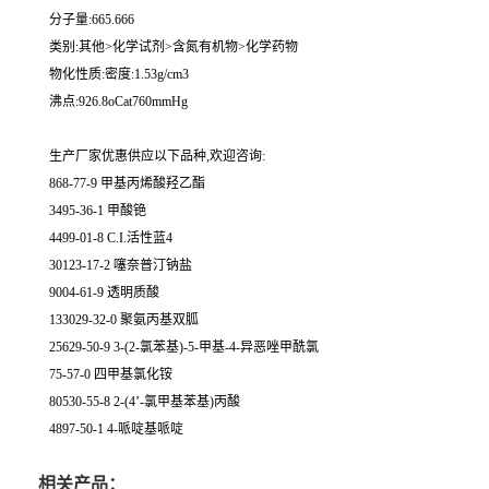
分子量:665.666
类别:其他>化学试剂>含氮有机物>化学药物
物化性质:密度:1.53g/cm3
沸点:926.8oCat760mmHg
生产厂家优惠供应以下品种,欢迎咨询:
868-77-9 甲基丙烯酸羟乙酯
3495-36-1 甲酸铯
4499-01-8 C.I.活性蓝4
30123-17-2 噻奈普汀钠盐
9004-61-9 透明质酸
133029-32-0 聚氨丙基双胍
25629-50-9 3-(2-氯苯基)-5-甲基-4-异恶唑甲酰氯
75-57-0 四甲基氯化铵
80530-55-8 2-(4’-氯甲基苯基)丙酸
4897-50-1 4-哌啶基哌啶
相关产品：