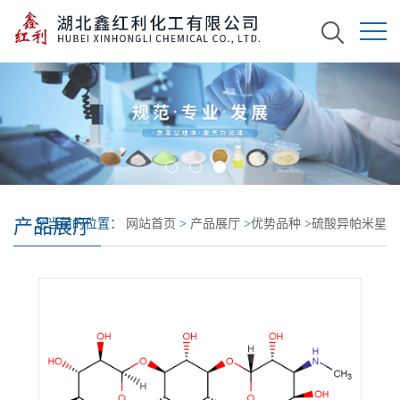
产品展厅
您当前的位置：
网站首页
>
产品展厅
>
优势品种
>
硫酸异帕米星