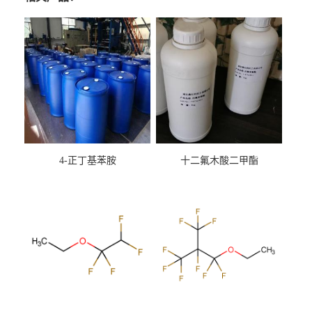
4-正丁基苯胺
十二氟木酸二甲酯