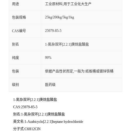
用途
工业原材料,用于工业化大生产
25kg/200kg/5kg/1kg
包装规格
25979-85-5
CAS编号
别名
1-氮杂双环[2.2.1]庚烷盐酸盐
99%
纯度
包装
依据产品性状而定,一般为:纸板桶或镀锌铁桶
级别
医药级
1-氮杂双环[2.2.1]庚烷盐酸盐
CAS:25979-85-5
别名:1-氮杂双环[2.2.1]庚烷盐酸盐
英文名:1-Azabicyclo[2.2.1]heptane hydrochloride
分子式:C6H12ClN