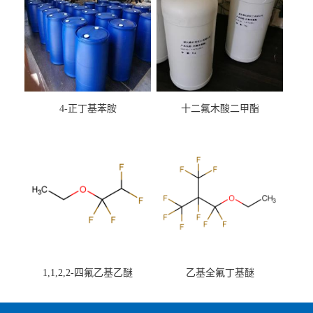
4-正丁基苯胺
十二氟木酸二甲酯
1,1,2,2-四氟乙基乙醚
乙基全氟丁基醚