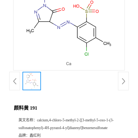
颜料黄 191
英文名称：
calcium,4-chloro-5-methyl-2-[[3-methyl-5-oxo-1-(3-
sulfonatophenyl)-4H-pyrazol-4-yl]diazenyl]benzenesulfonate
品牌：
鑫红利