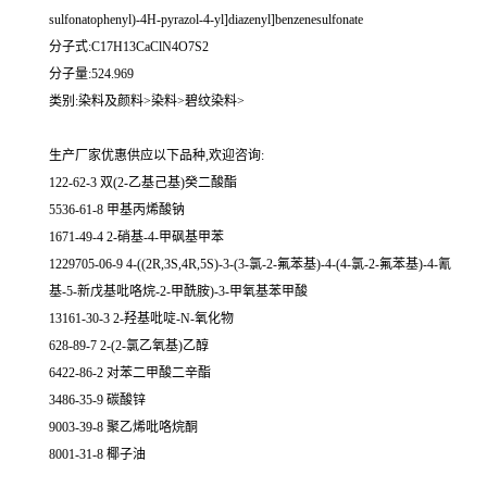
sulfonatophenyl)-4H-pyrazol-4-yl]diazenyl]benzenesulfonate
分子式:C17H13CaClN4O7S2
分子量:524.969
类别:染料及颜料>染料>碧纹染料>
生产厂家优惠供应以下品种,欢迎咨询:
122-62-3 双(2-乙基己基)癸二酸酯
5536-61-8 甲基丙烯酸钠
1671-49-4 2-硝基-4-甲砜基甲苯
1229705-06-9 4-((2R,3S,4R,5S)-3-(3-氯-2-氟苯基)-4-(4-氯-2-氟苯基)-4-氰
基-5-新戊基吡咯烷-2-甲酰胺)-3-甲氧基苯甲酸
13161-30-3 2-羟基吡啶-N-氧化物
628-89-7 2-(2-氯乙氧基)乙醇
6422-86-2 对苯二甲酸二辛酯
3486-35-9 碳酸锌
9003-39-8 聚乙烯吡咯烷酮
8001-31-8 椰子油