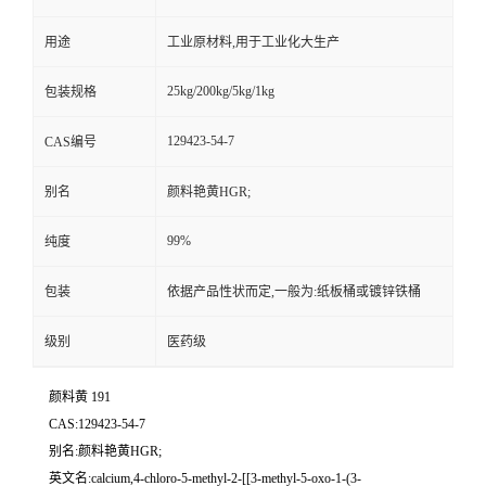
用途
工业原材料,用于工业化大生产
25kg/200kg/5kg/1kg
包装规格
129423-54-7
CAS编号
别名
颜料艳黄HGR;
99%
纯度
包装
依据产品性状而定,一般为:纸板桶或镀锌铁桶
级别
医药级
颜料黄 191
CAS:129423-54-7
别名:颜料艳黄HGR;
英文名:calcium,4-chloro-5-methyl-2-[[3-methyl-5-oxo-1-(3-