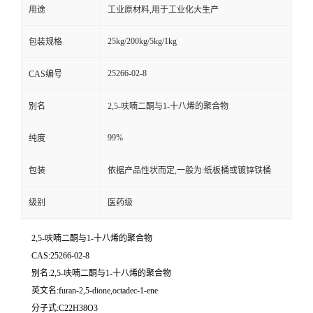
用途
工业原材料,用于工业化大生产
25kg/200kg/5kg/1kg
包装规格
25266-02-8
CAS编号
别名
2,5-呋喃二酮与1-十八烯的聚合物
99%
纯度
包装
依据产品性状而定,一般为:纸板桶或镀锌铁桶
级别
医药级
2,5-呋喃二酮与1-十八烯的聚合物
CAS:25266-02-8
别名:2,5-呋喃二酮与1-十八烯的聚合物
英文名:furan-2,5-dione,octadec-1-ene
分子式:C22H38O3