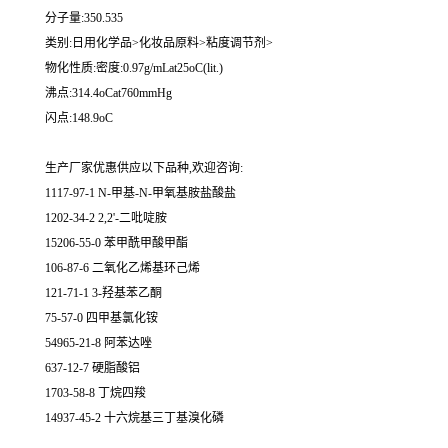
分子量:350.535
类别:日用化学品>化妆品原料>粘度调节剂>
物化性质:密度:0.97g/mLat25oC(lit.)
沸点:314.4oCat760mmHg
闪点:148.9oC
生产厂家优惠供应以下品种,欢迎咨询:
1117-97-1 N-甲基-N-甲氧基胺盐酸盐
1202-34-2 2,2'-二吡啶胺
15206-55-0 苯甲酰甲酸甲酯
106-87-6 二氧化乙烯基环己烯
121-71-1 3-羟基苯乙酮
75-57-0 四甲基氯化铵
54965-21-8 阿苯达唑
637-12-7 硬脂酸铝
1703-58-8 丁烷四羧
14937-45-2 十六烷基三丁基溴化磷