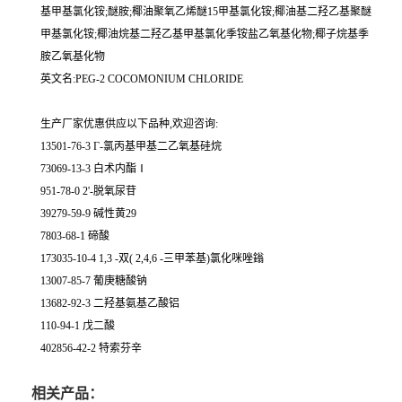
基甲基氯化铵;醚胺;椰油聚氧乙烯醚15甲基氯化铵;椰油基二羟乙基聚醚
甲基氯化铵;椰油烷基二羟乙基甲基氯化季铵盐乙氧基化物;椰子烷基季
胺乙氧基化物
英文名:PEG-2 COCOMONIUM CHLORIDE
生产厂家优惠供应以下品种,欢迎咨询:
13501-76-3 Γ-氯丙基甲基二乙氧基硅烷
73069-13-3 白术内酯Ⅰ
951-78-0 2'-脱氧尿苷
39279-59-9 碱性黄29
7803-68-1 碲酸
173035-10-4 1,3 -双( 2,4,6 -三甲苯基)氯化咪唑鎓
13007-85-7 葡庚糖酸钠
13682-92-3 二羟基氨基乙酸铝
110-94-1 戊二酸
402856-42-2 特索芬辛
相关产品：