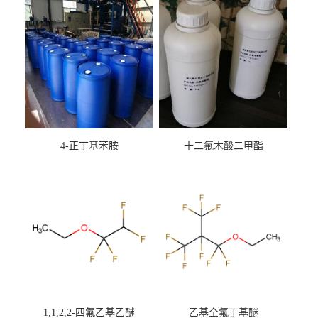
4-正丁基苯胺
十二氟木酸二甲酯
1,1,2,2-四氟乙基乙醚
乙基全氟丁基醚