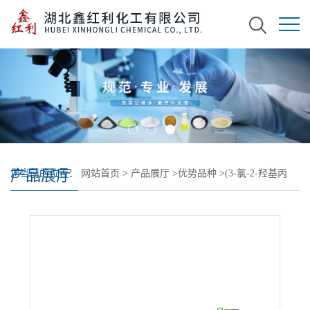
产品展厅
您当前的位置：
网站首页
>
产品展厅
>
优势品种
>
(3-氯-2-羟基丙
基)十二烷基二甲基氯化铵