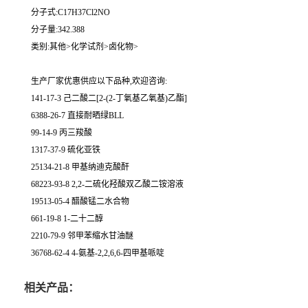
分子式:C17H37Cl2NO
分子量:342.388
类别:其他>化学试剂>卤化物>
生产厂家优惠供应以下品种,欢迎咨询:
141-17-3 己二酸二[2-(2-丁氧基乙氧基)乙酯]
6388-26-7 直接耐晒绿BLL
99-14-9 丙三羧酸
1317-37-9 硫化亚铁
25134-21-8 甲基纳迪克酸酐
68223-93-8 2,2-二硫化羟酸双乙酸二铵溶液
19513-05-4 醋酸锰二水合物
661-19-8 1-二十二醇
2210-79-9 邻甲苯缩水甘油醚
36768-62-4 4-氨基-2,2,6,6-四甲基哌啶
相关产品：