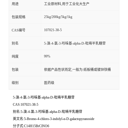
用途
工业原材料,用于工业化大生产
25kg/200kg/5kg/1kg
包装规格
107021-38-5
CAS编号
别名
5-溴-4-氯-3-吲哚基-alpha-D-吡喃半乳糖苷
99%
纯度
包装
依据产品性状而定,一般为:纸板桶或镀锌铁桶
级别
医药级
5-溴-4-氯-3-吲哚基-alpha-D-吡喃半乳糖苷
CAS:107021-38-5
别名:5-溴-4-氯-3-吲哚基-alpha-D-吡喃半乳糖苷
英文名:5-Bromo-4-chloro-3-indolyl-α-D-galactopyranoside
分子式:C14H15BrClNO6