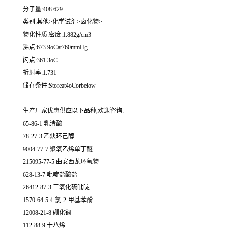
分子量:408.629
类别:其他>化学试剂>卤化物>
物化性质:密度:1.882g/cm3
沸点:673.9oCat760mmHg
闪点:361.3oC
折射率:1.731
储存条件:Storeat4oCorbelow
生产厂家优惠供应以下品种,欢迎咨询:
65-86-1 乳清酸
78-27-3 乙炔环己醇
9004-77-7 聚氧乙烯单丁醚
215095-77-5 曲安西龙环氧物
628-13-7 吡啶盐酸盐
26412-87-3 三氧化硫吡啶
1570-64-5 4-氯-2-甲基苯酚
12008-21-8 硼化镧
112-88-9 十八烯