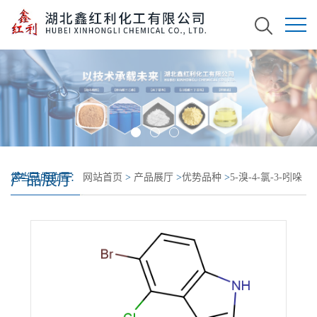
产品展厅
您当前的位置：
网站首页
>
产品展厅
>
优势品种
>
5-溴-4-氯-3-吲哚
基-alpha-D-吡喃半乳糖苷