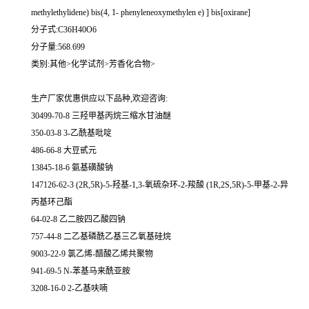
methylethylidene) bis(4, 1- phenyleneoxymethylen e) ] bis[oxirane]
分子式:C36H40O6
分子量:568.699
类别:其他>化学试剂>芳香化合物>
生产厂家优惠供应以下品种,欢迎咨询:
30499-70-8 三羟甲基丙烷三缩水甘油醚
350-03-8 3-乙酰基吡啶
486-66-8 大豆甙元
13845-18-6 氨基磺酸钠
147126-62-3 (2R,5R)-5-羟基-1,3-氧硫杂环-2-羧酸 (1R,2S,5R)-5-甲基-2-异
丙基环己酯
64-02-8 乙二胺四乙酸四钠
757-44-8 二乙基磷酰乙基三乙氧基硅烷
9003-22-9 氯乙烯-醋酸乙烯共聚物
941-69-5 N-苯基马来酰亚胺
3208-16-0 2-乙基呋喃