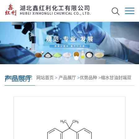
产品展厅
您当前的位置：
网站首页
>
产品展厅
>
优势品种
>
缩水甘油封端双
酚 A 环氧氯丙烷共聚物