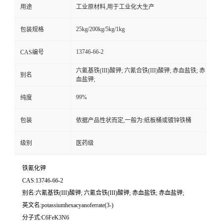
用途
工业原材料,用于工业化大生产
25kg/200kg/5kg/1kg
包装规格
13746-66-2
CAS编号
六氰基铁(III)酸钾; 六氰合铁(III)酸钾; 赤血盐铁; 赤
别名
血盐钾;
99%
纯度
包装
依据产品性状而定,一般为:纸板桶或镀锌铁桶
级别
医药级
铁氰化钾
CAS:13746-66-2
别名:六氰基铁(III)酸钾; 六氰合铁(III)酸钾; 赤血盐铁; 赤血盐钾;
英文名:potassiumhexacyanoferrate(3-)
分子式:C6FeK3N6