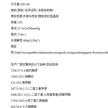
分子量:329.244
类别:其他>化学试剂>含氮有机物>
物化性质:外观与性状:橙色至红色晶体
密度:1.85
沸点:25.7oCat760mmHg
熔点:°Cdec.)
水溶解性:464g/L(20oC)
稳定
性:Stable.Incompatiblewithammonia,strongacids,strongoxidizingagents.Reactionwitha
生产厂家优惠供应以下品种,欢迎咨询:
7236-57-9 4-硫代胸苷
13823-29-5 硝酸钍
121-34-6 香草酸
54773-19-2 2,3-二氯三氟甲苯
6386-38-5 3-(3,5-二叔丁基-4-羟基苯基)丙酸甲酯
17832-28-9 4-羟丁基乙烯基醚
629-54-9 十六碳酰胺