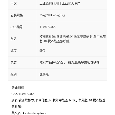
用途
工业原材料,用于工业化大生产
25kg/200kg/5kg/1kg
包装规格
114977-28-5
CAS编号
欧洲紫杉醇; 多西他塞; N-脱苯甲酰基-N-叔丁氧羰
别名
基-10-脱乙酰基紫杉醇;
99%
纯度
包装
依据产品性状而定,一般为:纸板桶或镀锌铁桶
级别
医药级
多西他赛
CAS:114977-28-5
别名:欧洲紫杉醇; 多西他塞; N-脱苯甲酰基-N-叔丁氧羰基-10-脱乙酰基
紫杉醇;
英文名:Docetaxelanhydrous