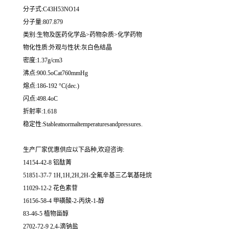
分子式:C43H53NO14
分子量:807.879
类别:生物及医药化学品>药物杂质>化学药物
物化性质:外观与性状:灰白色结晶
密度:1.37g/cm3
沸点:900.5oCat760mmHg
熔点:186-192 °C(dec.)
闪点:498.4oC
折射率:1.618
稳定性:Stableatnormaltemperaturesandpressures.
生产厂家优惠供应以下品种,欢迎咨询:
14154-42-8 铝酞菁
51851-37-7 1H,1H,2H,2H-全氟辛基三乙氧基硅烷
11029-12-2 花色素苷
16156-58-4 甲磺酸-2-丙炔-1-醇
83-46-5 植物甾醇
2702-72-9 2,4-滴钠盐