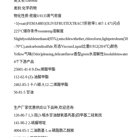
英文名:Oliveoil
类别:化学药物
物化性质:密度0.9135蒸气密度
>1(vsair)FEMA4801|OLIVEFRUITEXTRACT折射率1.467-1.471闪点
225°C储存条件roomtemp溶解度
Slightlysolubleinethanol(95%);misciblewithether,chloroform,lightpetroleum(50
–70°C),andcarbondisulfide.形态ViscousLiquid比重0.912(20/4℃)颜色
Yellow气味(Odor)pleasing,delicateflavor香型green水溶解性Insolubleinwater
4个下游产品
25601-41-6 9-Dec烯酸甲酯
112-62-9 (Z)-油酸甲酯
2462-85-3 十八碳-9,12-二烯酸甲酯
56-81-5 甘油
生产厂家优惠供应以下品种,欢迎咨询:
126-80-7 1,3-双(3-缩水甘油醚氧基丙基)四甲基二硅氧烷
141-90-2 2-硫脲嘧啶
4004-05-1 二油酰基 L-α-磷脂酰乙醇胺