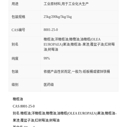
用途
工业原材料,用于工业化大生产
25kg/200kg/5kg/1kg
包装规格
8001-25-0
CAS编号
橄榄油;洋橄榄油;橄欖油;油橄榄(OLEA
别名
EUROPAEA)果油;橄榄油–果渣;覆盆子油;红树莓
油;树莓油
99%
纯度
包装
依据产品性状而定,一般为:纸板桶或镀锌铁桶
级别
医药级
橄榄油
CAS:8001-25-0
别名:橄榄油;洋橄榄油;橄欖油;油橄榄(OLEA EUROPAEA)果油;橄榄油–
果渣;覆盆子油;红树莓油;树莓油