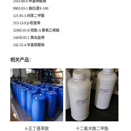
2163-80-6 甲基砷酸钠
9002-93-1 曲拉通X-100
121-91-5 间苯二甲酸
515-13-9 β-榄香烯
32492-61-8 双酚-A 聚氧乙烯醚
14459-95-1 黄血盐钾
142-31-4 辛基硫酸钠
相关产品：
4-正丁基苯胺
十二氟木酸二甲酯