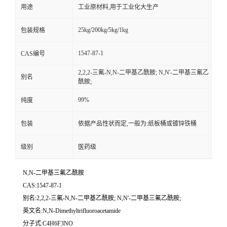
用途
工业原材料,用于工业化大生产
25kg/200kg/5kg/1kg
包装规格
1547-87-1
CAS编号
2,2,2-三氟-N,N-二甲基乙酰胺; N,N'-二甲基三氟乙
别名
酰胺;
99%
纯度
包装
依据产品性状而定,一般为:纸板桶或镀锌铁桶
级别
医药级
N,N-二甲基三氟乙酰胺
CAS:1547-87-1
别名:2,2,2-三氟-N,N-二甲基乙酰胺; N,N'-二甲基三氟乙酰胺;
英文名:N,N-Dimethyltrifluoroacetamide
分子式:C4H6F3NO