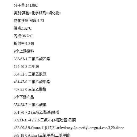
分子量:141.092
类别:其他>化学试剂>卤化物>
物化性质:密度:1.23
沸点:132°C
闪点:36.7oC
折射率:1.349
9个上游原料
383-63-1 三氟乙酸乙酯
124-40-3 二甲胺
354-32-5 三氟乙酰氯
431-47-0 三氟乙酸甲酯
407-25-0 三氟乙酸酐
6个下游产品
354-34-7 三氟乙酰氟
651-70-7 2-(三氟乙酰基)噻吩
30933-31-4 2,2,2-三氟-1-(3-噻吩基)乙酮
432-00-8 9-fluoro-11β,17,21-trihydroxy-2α-methyl-pregn-4-ene-3,20-dione
379-18-0 Alpha-(三氟甲基)二苯甲醇