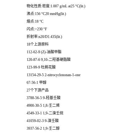
物化性质:密度:1.007 g/mL at25 °C(lit.)
沸点:156 °C20 mmHg(lit.)
熔点:18 °C
闪点:>230 °F
折射率:n20/D1.435(lit.)
18个上游原料
112-62-9 (Z)-油酸甲酯
120-87-6 9,10-二羟基硬脂酸
123-99-9 杜鹃花酸
13154-29-5 2-nitrocyclononan-1-one
67-56-1 甲醇
27个下游产品
3788-56-5 9-羟基壬酸
4900-30-5 1,8-壬二烯
4549-33-1 1,9-二溴壬烷
41059-02-3 9-溴壬酸
3937-56-2 1,9-壬二醇