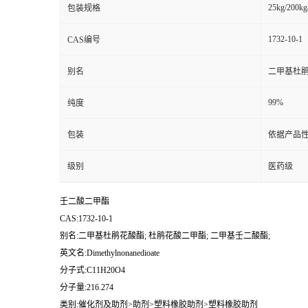
25kg/200kg
包装规格
1732-10-1
CAS编号
别名
二甲基杜鹃
99%
纯度
包装
依据产品性
级别
医药级
壬二酸二甲酯
CAS:1732-10-1
别名:二甲基杜鹃花酸酯; 杜鹃花酸二甲酯; 二甲基壬二酸酯;
英文名:Dimethylnonanedioate
分子式:C11H20O4
分子量:216.274
类别:催化剂及助剂>助剂>塑料橡胶助剂>塑料橡胶助剂