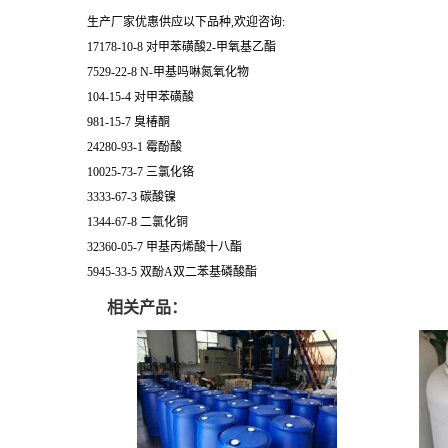
生产厂家优惠供应以下品种,欢迎咨询:
17178-10-8 对甲苯磺酸2-甲氧基乙酯
7529-22-8 N-甲基吗啉氮氧化物
104-15-4 对甲苯磺酸
981-15-7 臭椿酮
24280-93-1 霉酚酸
10025-73-7 三氯化铬
3333-67-3 碳酸镍
1344-67-8 二氯化铜
32360-05-7 甲基丙烯酸十八酯
5945-33-5 双酚A双二苯基磷酸酯
相关产品：