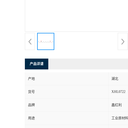
产品详请
产地
湖北
XHL0722
货号
品牌
鑫红利
用途
工业原材料