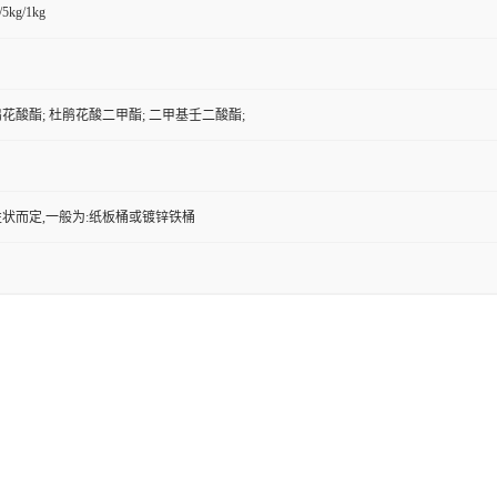
/5kg/1kg
花酸酯; 杜鹃花酸二甲酯; 二甲基壬二酸酯;
状而定,一般为:纸板桶或镀锌铁桶