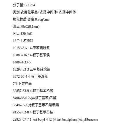
分子量:173.254
类别:农用化学品>农药中间体>农药中间体
物化性质:密度:0.95g/cm3
沸点:79oC(0.1torr)
闪点:120.4oC
18个上游原料
19158-51-1 4-甲苯磺酰氰
18880-00-7 4-叔丁基苄溴
140874-33-5
18293-53-3 三甲基硅烷氰
3972-65-4 4-叔丁基溴苯
7个下游产品
32857-63-9 4-叔丁基苯乙酸
5406-86-0 2-(4-叔丁基苯)乙醇
3549-23-3 对叔丁基苯乙酸甲酯
91552-82-8 4-叔丁基苯乙胺
22927-07-7 1-tert-butyl-4-[2-(4-tert-butylphenyl)ethyl]benzene