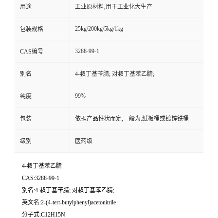
用途
工业原材料,用于工业化大生产
25kg/200kg/5kg/1kg
包装规格
3288-99-1
CAS编号
别名
4-叔丁基苄腈; 对叔丁基苯乙腈;
99%
纯度
包装
依据产品性状而定,一般为:纸板桶或镀锌铁桶
级别
医药级
4-叔丁基苯乙腈
CAS:3288-99-1
别名:4-叔丁基苄腈; 对叔丁基苯乙腈;
英文名:2-(4-tert-butylphenyl)acetonitrile
分子式:C12H15N