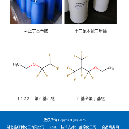
4-正丁基苯胺
十二氟木酸二甲酯
1,1,2,2-四氟乙基乙醚
乙基全氟丁基醚
版权所有 Copyright (©) 2026
湖北鑫红利化工有限公司
XML
技术支持：
盖德化工网
食品商务网