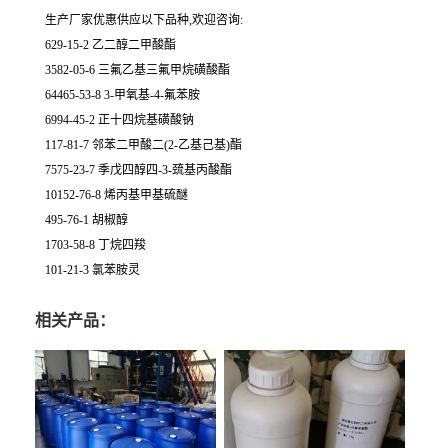
生产厂家优惠供应以下品种,欢迎咨询:
629-15-2 乙二醇二甲酸酯
3582-05-6 三氟乙基三氟甲烷磺酸酯
64465-53-8 3-甲氧基-4-氟苯胺
6994-45-2 正十四烷基磺酸钠
117-81-7 邻苯二甲酸二(2-乙基己基)酯
7575-23-7 季戊四醇四-3-巯基丙酸酯
10152-76-8 烯丙基甲基硫醚
495-76-1 胡椒醇
1703-58-8 丁烷四羧
101-21-3 氯苯胺灵
相关产品：