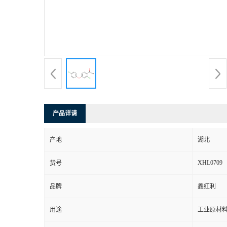
产品详请
产地
湖北
XHL0709
货号
品牌
鑫红利
用途
工业原材料