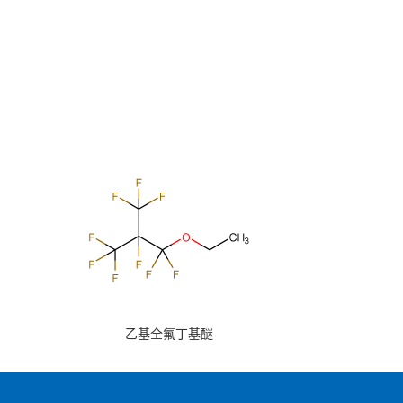
乙基全氟丁基醚