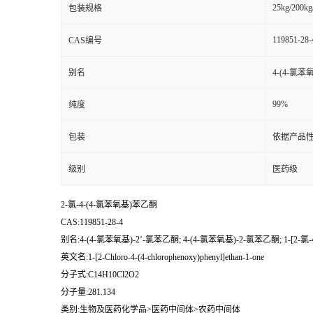
25kg/200kg
包装规格
119851-28-
CAS编号
别名
4-(4-氯苯
99%
纯度
包装
依据产品性
级别
医药级
2-氯-4-(4-氯苯氧基)苯乙酮
CAS:119851-28-4
别名:4-(4-氯苯氧基)-2’-氯苯乙酮; 4-(4-氯苯氧基)-2-氯苯乙酮; 1-[2-氯
英文名:1-[2-Chloro-4-(4-chlorophenoxy)phenyl]ethan-1-one
分子式:C14H10Cl2O2
分子量:281.134
类别:生物及医药化学品>医药中间体>农药中间体