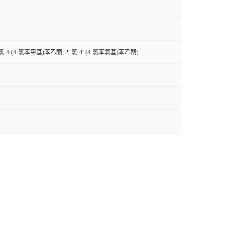
-氯-4-(4-氯苯甲基)苯乙酮; 2'-氯-4'-(4-氯苯氧基)苯乙酮;