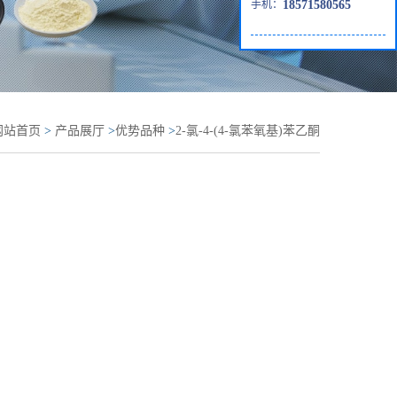
手机：
18571580565
网站首页
>
产品展厅
>
优势品种
>
2-氯-4-(4-氯苯氧基)苯乙酮