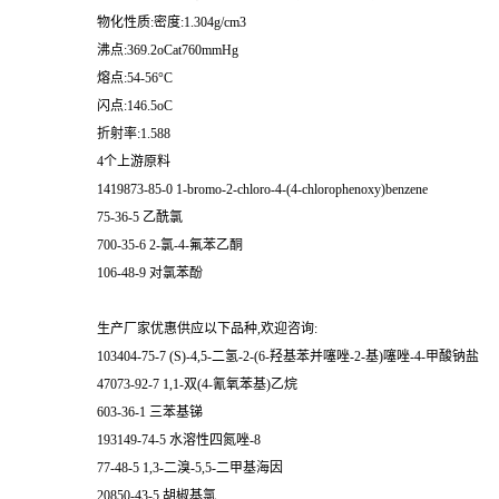
物化性质:密度:1.304g/cm3
沸点:369.2oCat760mmHg
熔点:54-56°C
闪点:146.5oC
折射率:1.588
4个上游原料
1419873-85-0 1-bromo-2-chloro-4-(4-chlorophenoxy)benzene
75-36-5 乙酰氯
700-35-6 2-氯-4-氟苯乙酮
106-48-9 对氯苯酚
生产厂家优惠供应以下品种,欢迎咨询:
103404-75-7 (S)-4,5-二氢-2-(6-羟基苯并噻唑-2-基)噻唑-4-甲酸钠盐
47073-92-7 1,1-双(4-氰氧苯基)乙烷
603-36-1 三苯基锑
193149-74-5 水溶性四氮唑-8
77-48-5 1,3-二溴-5,5-二甲基海因
20850-43-5 胡椒基氯