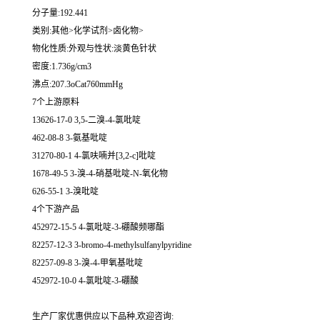
分子量:192.441
类别:其他>化学试剂>卤化物>
物化性质:外观与性状:淡黄色针状
密度:1.736g/cm3
沸点:207.3oCat760mmHg
7个上游原料
13626-17-0 3,5-二溴-4-氯吡啶
462-08-8 3-氨基吡啶
31270-80-1 4-氯呋喃并[3,2-c]吡啶
1678-49-5 3-溴-4-硝基吡啶-N-氧化物
626-55-1 3-溴吡啶
4个下游产品
452972-15-5 4-氯吡啶-3-硼酸频哪酯
82257-12-3 3-bromo-4-methylsulfanylpyridine
82257-09-8 3-溴-4-甲氧基吡啶
452972-10-0 4-氯吡啶-3-硼酸
生产厂家优惠供应以下品种,欢迎咨询: