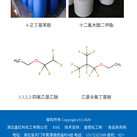
4-正丁基苯胺
十二氟木酸二甲酯
1,1,2,2-四氟乙基乙醚
乙基全氟丁基醚
版权所有 Copyright (©) 2026
湖北鑫红利化工有限公司
XML
技术支持：
盖德化工网
食品商务网
地址：湖北省天门市黄潭镇西庙村4组 电话：
15172325309 座机：027-