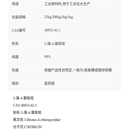
用途
工业原材料,用于工业化大生产
25kg/200kg/5kg/1kg
包装规格
36953-42-1
CAS编号
别名
3-溴-4-氯吡啶
99%
纯度
包装
依据产品性状而定,一般为:纸板桶或镀锌铁桶
级别
医药级
3-溴-4-氯吡啶
CAS:36953-42-1
别名:3-溴-4-氯吡啶
英文名:3-Bromo-4-chloropyridine
分子式:C5H3BrClN