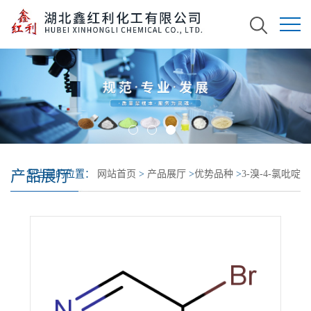
产品展厅
您当前的位置：
网站首页
>
产品展厅
>
优势品种
>
3-溴-4-氯吡啶