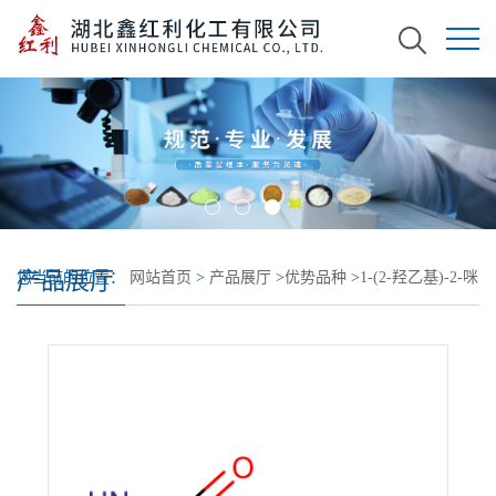
产品展厅
您当前的位置：
网站首页
>
产品展厅
>
优势品种
>
1-(2-羟乙基)-2-咪
唑啉酮