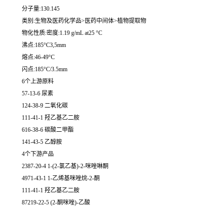
分子量:130.145
类别:生物及医药化学品>医药中间体>植物提取物
物化性质:密度:1.19 g/mL at25 °C
沸点:185°C3,5mm
熔点:46-49°C
闪点:185°C/3.5mm
6个上游原料
57-13-6 尿素
124-38-9 二氧化碳
111-41-1 羟乙基乙二胺
616-38-6 碳酸二甲酯
141-43-5 乙醇胺
4个下游产品
2387-20-4 1-(2-氯乙基)-2-咪唑啉酮
4971-43-1 1-乙烯基咪唑烷-2-酮
111-41-1 羟乙基乙二胺
87219-22-5 (2-酮咪唑)-乙酸