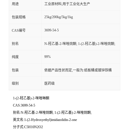
用途
工业原材料,用于工业化大生产
25kg/200kg/5kg/1kg
包装规格
3699-54-5
CAS编号
别名
N-羟乙基-2-咪唑烷酮; 1-(2-羟乙基)-2-咪唑烷酮;
99%
纯度
包装
依据产品性状而定,一般为:纸板桶或镀锌铁桶
级别
医药级
1-(2-羟乙基)-2-咪唑啉酮
CAS:3699-54-5
别名:N-羟乙基-2-咪唑烷酮; 1-(2-羟乙基)-2-咪唑烷酮;
英文名:1-(2-Hydroxyethyl)imidazolidin-2-one
分子式:C5H10N2O2