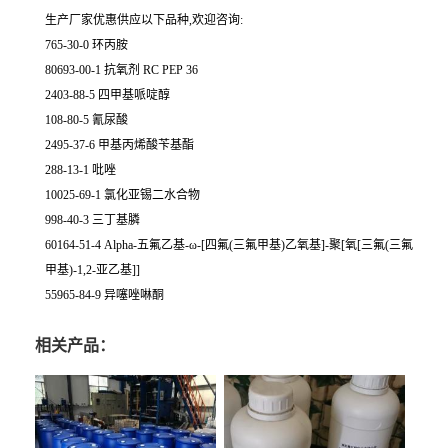
生产厂家优惠供应以下品种,欢迎咨询:
765-30-0 环丙胺
80693-00-1 抗氧剂 RC PEP 36
2403-88-5 四甲基哌啶醇
108-80-5 氰尿酸
2495-37-6 甲基丙烯酸苄基酯
288-13-1 吡唑
10025-69-1 氯化亚锡二水合物
998-40-3 三丁基膦
60164-51-4 Alpha-五氟乙基-ω-[四氟(三氟甲基)乙氧基]-聚[氧[三氟(三氟
甲基)-1,2-亚乙基]]
55965-84-9 异噻唑啉酮
相关产品：