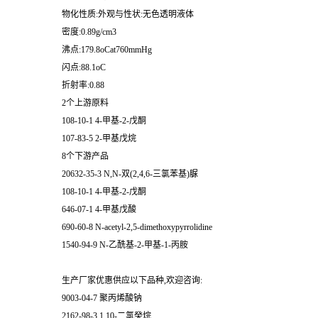
物化性质:外观与性状:无色透明液体
密度:0.89g/cm3
沸点:179.8oCat760mmHg
闪点:88.1oC
折射率:0.88
2个上游原料
108-10-1 4-甲基-2-戊酮
107-83-5 2-甲基戊烷
8个下游产品
20632-35-3 N,N-双(2,4,6-三氯苯基)脲
108-10-1 4-甲基-2-戊酮
646-07-1 4-甲基戊酸
690-60-8 N-acetyl-2,5-dimethoxypyrrolidine
1540-94-9 N-乙酰基-2-甲基-1-丙胺
生产厂家优惠供应以下品种,欢迎咨询:
9003-04-7 聚丙烯酸钠
2162-98-3 1,10-二氯癸烷