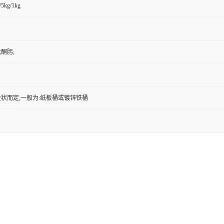
/5kg/1kg
戊酮肟;
状而定,一般为:纸板桶或镀锌铁桶