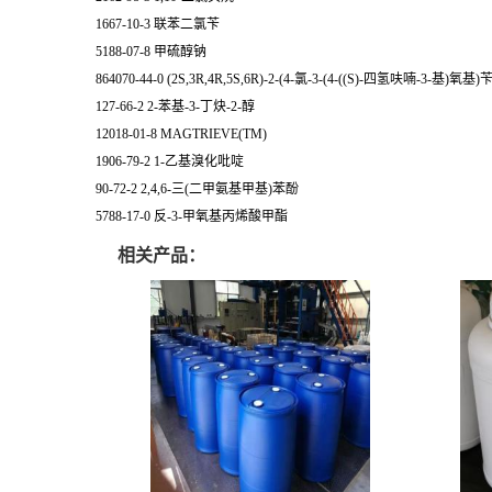
1667-10-3 联苯二氯苄
5188-07-8 甲硫醇钠
864070-44-0 (2S,3R,4R,5S,6R)-2-(4-氯-3-(4-((S)-四氢呋喃-3-
127-66-2 2-苯基-3-丁炔-2-醇
12018-01-8 MAGTRIEVE(TM)
1906-79-2 1-乙基溴化吡啶
90-72-2 2,4,6-三(二甲氨基甲基)苯酚
5788-17-0 反-3-甲氧基丙烯酸甲酯
相关产品：