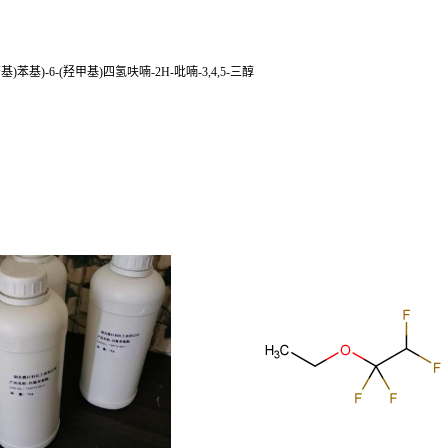
基)氧基)苄基)苯基)-6-(羟甲基)四氢呋喃-2H-吡喃-3,4,5-三醇