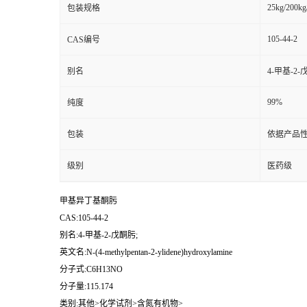
25kg/200kg
包装规格
105-44-2
CAS编号
别名
4-甲基-2-
99%
纯度
包装
依据产品性
级别
医药级
甲基异丁基酮肟
CAS:105-44-2
别名:4-甲基-2-戊酮肟;
英文名:N-(4-methylpentan-2-ylidene)hydroxylamine
分子式:C6H13NO
分子量:115.174
类别:其他>化学试剂>含氮有机物>