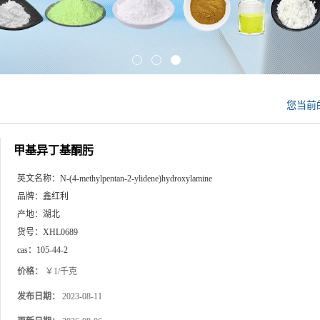
您当前
甲基异丁基酮肟
英文名称：
N-(4-methylpentan-2-ylidene)hydroxylamine
品牌：
鑫红利
产地：
湖北
货号：
XHL0689
cas：
105-44-2
价格：
￥1/千克
发布日期：
2023-08-11