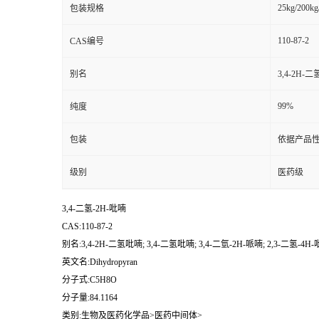
25kg/200kg
包装规格
110-87-2
CAS编号
别名
3,4-2H-二
99%
纯度
包装
依据产品性
级别
医药级
3,4-二氢-2H-吡喃
CAS:110-87-2
别名:3,4-2H-二氢吡喃; 3,4-二氢吡喃; 3,4-二氫-2H-哌喃; 2,3-二氢-4H-
英文名:Dihydropyran
分子式:C5H8O
分子量:84.1164
类别:生物及医药化学品>医药中间体>