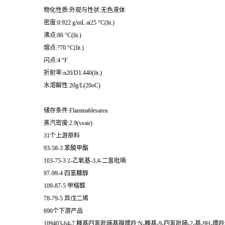
物化性质:外观与性状:无色液体
密度:0.922 g/mL at25 °C(lit.)
沸点:86 °C(lit.)
熔点:?70 °C(lit.)
闪点:4 °F
折射率:n20/D1.440(lit.)
水溶解性:20g/L(20oC)
储存条件:Flammablesarea
蒸汽密度:2.9(vsair)
31个上游原料
93-58-3 苯酸甲酯
103-75-3 2-乙氧基-3,4-二氢吡喃
97-99-4 四氢糠醇
109-87-5 甲缩醛
78-79-5 异戊二烯
690个下游产品
109403-64-7 糠基四氢吡喃基腺嘌呤;N-糠基-9-四氢吡喃-2-基-9H-嘌呤