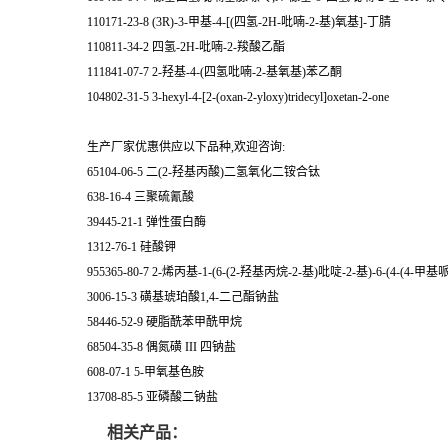
110171-23-8 (3R)-3-甲基-4-[(四氢-2H-吡喃-2-基)氧基]-丁腈
110811-34-2 四氢-2H-吡喃-2-羧酸乙酯
111841-07-7 2-羟基-4-(四氢吡喃-2-基氧基)苯乙酮
104802-31-5 3-hexyl-4-[2-(oxan-2-yloxy)tridecyl]oxetan-2-one
生产厂家优惠供应以下品种,欢迎咨询:
65104-06-5 二(2-羟基丙酸)二氢氧化二铵合钛
638-16-4 三聚硫氰酸
39445-21-1 弹性蛋白酶
1312-76-1 硅酸钾
955365-80-7 2-烯丙基-1-(6-(2-羟基丙烷-2-基)吡啶-2-基)-6-(4-(4-
3006-15-3 磺基琥珀酸1,4-二己酯钠盐
58446-52-9 硬脂酰苯甲酰甲烷
68504-35-8 偶氮磺 III 四钠盐
608-07-1 5-甲氧基色胺
13708-85-5 亚磷酸二钠盐
相关产品：