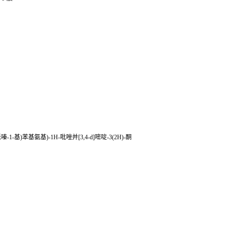
甲基哌嗪-1-基)苯基氨基)-1H-吡唑并[3,4-d]嘧啶-3(2H)-酮