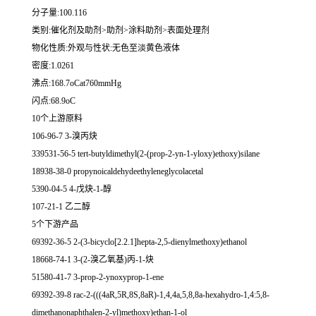
分子量:100.116
类别:催化剂及助剂>助剂>涂料助剂>表面处理剂
物化性质:外观与性状:无色至淡黄色液体
密度:1.0261
沸点:168.7oCat760mmHg
闪点:68.9oC
10个上游原料
106-96-7 3-溴丙炔
339531-56-5 tert-butyldimethyl(2-(prop-2-yn-1-yloxy)ethoxy)silane
18938-38-0 propynoicaldehydeethyleneglycolacetal
5390-04-5 4-戊炔-1-醇
107-21-1 乙二醇
5个下游产品
69392-36-5 2-(3-bicyclo[2.2.1]hepta-2,5-dienylmethoxy)ethanol
18668-74-1 3-(2-溴乙氧基)丙-1-炔
51580-41-7 3-prop-2-ynoxyprop-1-ene
69392-39-8 rac-2-(((4aR,5R,8S,8aR)-1,4,4a,5,8,8a-hexahydro-1,4:5,8-
dimethanonaphthalen-2-yl)methoxy)ethan-1-ol