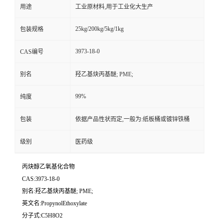
用途
工业原材料,用于工业化大生产
25kg/200kg/5kg/1kg
包装规格
3973-18-0
CAS编号
别名
羟乙基炔丙基醚; PME;
99%
纯度
包装
依据产品性状而定,一般为:纸板桶或镀锌铁桶
级别
医药级
丙炔醇乙氧基化合物
CAS:3973-18-0
别名:羟乙基炔丙基醚; PME;
英文名:PropynolEthoxylate
分子式:C5H8O2