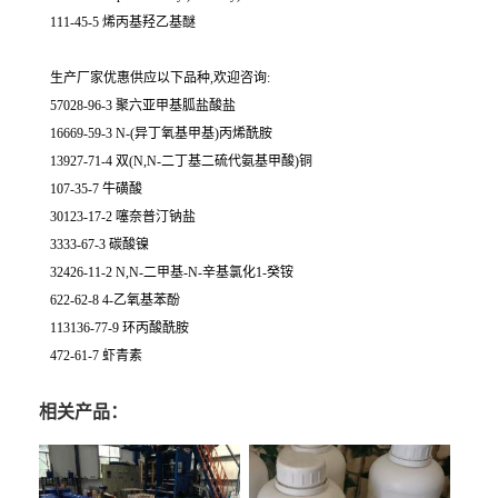
111-45-5 烯丙基羟乙基醚
生产厂家优惠供应以下品种,欢迎咨询:
57028-96-3 聚六亚甲基胍盐酸盐
16669-59-3 N-(异丁氧基甲基)丙烯酰胺
13927-71-4 双(N,N-二丁基二硫代氨基甲酸)铜
107-35-7 牛磺酸
30123-17-2 噻奈普汀钠盐
3333-67-3 碳酸镍
32426-11-2 N,N-二甲基-N-辛基氯化1-癸铵
622-62-8 4-乙氧基苯酚
113136-77-9 环丙酸酰胺
472-61-7 虾青素
相关产品：