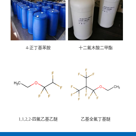
4-正丁基苯胺
十二氟木酸二甲酯
1,1,2,2-四氟乙基乙醚
乙基全氟丁基醚