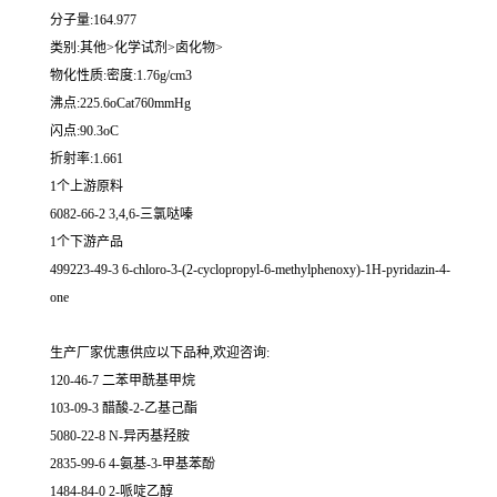
分子量:164.977
类别:其他>化学试剂>卤化物>
物化性质:密度:1.76g/cm3
沸点:225.6oCat760mmHg
闪点:90.3oC
折射率:1.661
1个上游原料
6082-66-2 3,4,6-三氯哒嗪
1个下游产品
499223-49-3 6-chloro-3-(2-cyclopropyl-6-methylphenoxy)-1H-pyridazin-4-
one
生产厂家优惠供应以下品种,欢迎咨询:
120-46-7 二苯甲酰基甲烷
103-09-3 醋酸-2-乙基己酯
5080-22-8 N-异丙基羟胺
2835-99-6 4-氨基-3-甲基苯酚
1484-84-0 2-哌啶乙醇