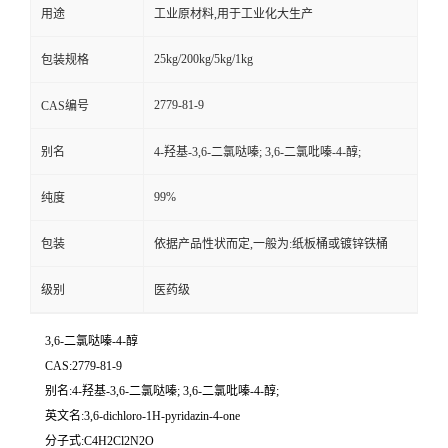
用途
工业原材料,用于工业化大生产
25kg/200kg/5kg/1kg
包装规格
2779-81-9
CAS编号
别名
4-羟基-3,6-二氯哒嗪; 3,6-二氯吡嗪-4-醇;
99%
纯度
包装
依据产品性状而定,一般为:纸板桶或镀锌铁桶
级别
医药级
3,6-二氯哒嗪-4-醇
CAS:2779-81-9
别名:4-羟基-3,6-二氯哒嗪; 3,6-二氯吡嗪-4-醇;
英文名:3,6-dichloro-1H-pyridazin-4-one
分子式:C4H2Cl2N2O